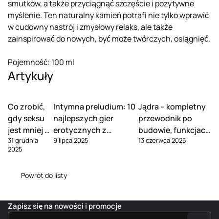
smutków, a także przyciągnąć szczęście i pozytywne
myślenie. Ten naturalny kamień potrafi nie tylko wprawić
w cudowny nastrój i zmysłowy relaks, ale także
zainspirować do nowych, być może twórczych, osiągnięć.
Pojemność: 100 ml
Artykuły
Co zrobić,
Intymna preludium: 10
Jądra – kompletny
gdy seksu
najlepszych gier
przewodnik po
jest mniej w
erotycznych z
budowie, funkcjach
31 grudnia
9 lipca 2025
13 czerwca 2025
związku
Kamasutry dla dwojga
i pielęgnacji
2025
Powrót do listy
Zapisz się na nowości i promocje