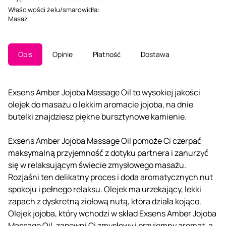
Właściwości żelu/smarowidła
:
Masaż
Opis
Opinie
Płatność
Dostawa
Exsens Amber Jojoba Massage Oil to wysokiej jakości
olejek do masażu o lekkim aromacie jojoba, na dnie
butelki znajdziesz piękne bursztynowe kamienie.
Exsens Amber Jojoba Massage Oil pomoże Ci czerpać
maksymalną przyjemność z dotyku partnera i zanurzyć
się w relaksującym świecie zmysłowego masażu.
Rozjaśni ten delikatny proces i doda aromatycznych nut
spokoju i pełnego relaksu. Olejek ma urzekający, lekki
zapach z dyskretną ziołową nutą, która działa kojąco.
Olejek jojoba, który wchodzi w skład Exsens Amber Jojoba
Massage Oil, zapewni Ci zmysłowy i przyjemny aromat, a