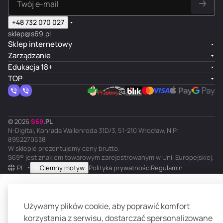
+48 732 070 027
sklep@s69.pl
Sklep internetowy
Zarządzanie
Edukacja 18+
TOP
© 2026
S
69
.
PL
N-Digital, Konrada Wallenroda 31D/3, 51-210 Wrocław, NIP:
8952270538
W sklepie prezentujemy ceny brutto.
S69® jest znakiem towarowym zarejestrowanym w Unii Europejskiej.
PL
Ciemny motyw
Polityka prywatności
Regulamin
Powiadom mnie
Używamy plików cookie, aby poprawić komfort
korzystania z serwisu, dostarczać spersonalizowane