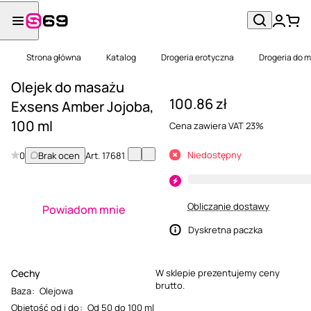
Strona główna
Katalog
Drogeria erotyczna
Drogeria do 
Olejek do masażu
100.86 zł
Exsens Amber Jojoba,
100 ml
Cena zawiera VAT 23%
Niedostępny
0
Brak ocen
Art.
17681
Obliczanie dostawy
Powiadom mnie
Dyskretna paczka
Cechy
W sklepie prezentujemy ceny
brutto.
Baza
:
Olejowa
Objętość od i do
:
Od 50 do 100 ml