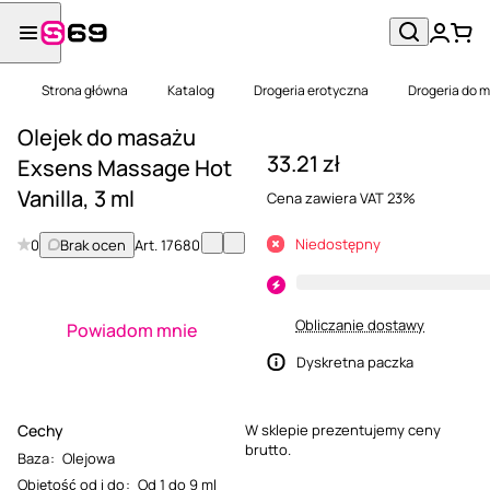
Strona główna
Katalog
Drogeria erotyczna
Drogeria do 
Olejek do masażu
33.21 zł
Exsens Massage Hot
Vanilla, 3 ml
Cena zawiera VAT 23%
Niedostępny
0
Brak ocen
Art.
17680
Obliczanie dostawy
Powiadom mnie
Dyskretna paczka
Cechy
W sklepie prezentujemy ceny
brutto.
Baza
:
Olejowa
Objętość od i do
:
Od 1 do 9 ml