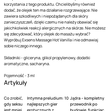
korzystania z tego produktu. Chcielibyśmy również
dodać, że olejek ten ma działanie rozgrzewające. Nie
zawiera szkodliwych i niepożądanych dla skóry
zanieczyszczeń, dzięki czemu nie należy obawiać się
jakichkolwiek reakcji alergicznych na skórze. Nie możesz
się zdecydować, który olejek do masażu wybrać?
Wypróbuj Exsens Massage Hot Vanilla i nie odmawiaj
sobie niczego innego.
Składniki - gliceryna, glikol propylenowy, dodatki
aromatyczne, sacharyna.
Pojemność - 3 ml
Artykuły
Co zrobić,
Intymna preludium: 10
Jądra – kompletny
gdy seksu
najlepszych gier
przewodnik po
jest mniej w
erotycznych z
budowie, funkcjach