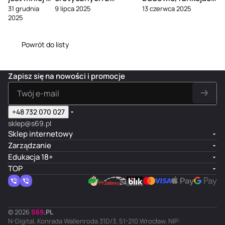
31 grudnia
9 lipca 2025
13 czerwca 2025
związku
Kamasutry dla dwojga
i pielęgnacji
2025
Powrót do listy
Zapisz się na nowości i promocje
+48 732 070 027
sklep@s69.pl
Sklep internetowy
Zarządzanie
Edukacja 18+
TOP
© 2026
S
69
.
PL
N-Digital, Konrada Wallenroda 31D/3, 51-210 Wrocław, NIP: