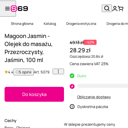
Strona główna
Katalog
Drogeria erotyczna
Drogeria do 
Magoon Jasmin -
49.13 zł
-42%
Olejek do masażu,
28.29 zł
Przezroczysty,
Oszczędzasz 20.84 zł
Jaśmin, 100 ml
Cena zawiera VAT 23%
4.4
5 opinii
Art.
5079
Dużo
Do koszyka
Obliczanie dostawy
Dyskretna paczka
Cechy
W sklepie prezentujemy ceny
Baza
:
Olejowa