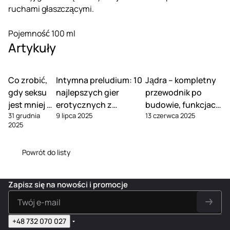
ruchami głaszczącymi.
Pojemność 100 ml
Artykuły
Co zrobić,
Intymna preludium: 10
Jądra – kompletny
gdy seksu
najlepszych gier
przewodnik po
jest mniej w
erotycznych z
budowie, funkcjach
31 grudnia
9 lipca 2025
13 czerwca 2025
związku
Kamasutry dla dwojga
i pielęgnacji
2025
Powrót do listy
Zapisz się na nowości i promocje
+48 732 070 027