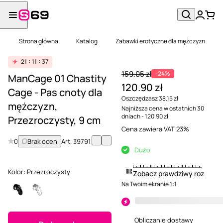
Strona główna
Katalog
Zabawki erotyczne dla mężczyzn
21
11
37
159.05 zł
-24%
ManCage 01 Chastity
120.90 zł
Cage - Pas cnoty dla
Oszczędzasz 38.15 zł
mężczyzn,
Najniższa cena w ostatnich 30
dniach - 120.90 zł
Przezroczysty, 9 cm
Cena zawiera VAT 23%
0
Brak ocen
Art.
39791
Dużo
Kolor:
Przezroczysty
Zobacz prawdziwy rozmiar
Na Twoim ekranie 1:1
Obliczanie dostawy