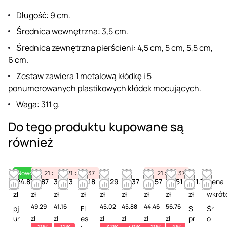
Długość: 9 cm.
Średnica wewnętrzna: 3,5 cm.
Średnica zewnętrzna pierścieni: 4,5 cm, 5 cm, 5,5 cm,
6 cm.
Zestaw zawiera 1 metalową kłódkę i 5
ponumerowanych plastikowych kłódek mocujących.
Waga: 311 g.
Do tego produktu kupowane są
również
Nowość
21
11
37
21
11
37
21
11
37
124.87
43.87
36.63
81.18
28.29
23.37
39.57
53.51
131.77
Cena
zł
zł
zł
zł
zł
zł
zł
zł
zł
wkrót
49.29
41.16
45.02
45.88
44.46
56.76
pj
Fl
S
Śr
ur
es
pr
o
zł
zł
zł
zł
zł
zł