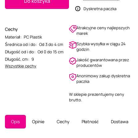
Do koszyka
Dyskretna paczka
Atrakcyjne ceny najlepszych
Cechy
marek
Materiał
:
PC Plastik
Szybka wysyłka w ciągu 24
Średnica od i do
:
Od 3 do 4 cm
godzin
Długość od i do
:
Od 0 do 15 cm
Długość, cm
:
9
Jakość gwarantowana przez
producentów
Wszystkie cechy
Anonimowy zakup dyskretna
paczka
W sklepie prezentujemy ceny
brutto.
Opis
Opinie
Cechy
Płatność
Dostawa