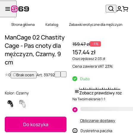
Strona główna
Katalog
Zabawki erotyczne dla mężczyzn
ManCage 02 Chastity
159.47 zł
-1%
Cage - Pas cnoty dla
157.44 zł
mężczyzn, Czarny, 9
Oszczędzasz 2.03 zł
cm
Cena zawiera VAT 23%
0
Brak ocen
Art.
39792
Dużo
Zobacz prawdziwy rozmiar
Kolor:
Czarny
Na Twoim ekranie 1:1
Obliczanie dostawy
Do koszyka
Dyskretna paczka