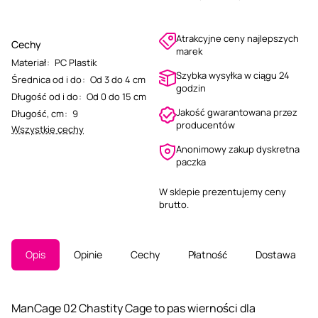
Atrakcyjne ceny najlepszych
Cechy
marek
Materiał
:
PC Plastik
Szybka wysyłka w ciągu 24
Średnica od i do
:
Od 3 do 4 cm
godzin
Długość od i do
:
Od 0 do 15 cm
Jakość gwarantowana przez
Długość, cm
:
9
producentów
Wszystkie cechy
Anonimowy zakup dyskretna
paczka
W sklepie prezentujemy ceny
brutto.
Opis
Opinie
Cechy
Płatność
Dostawa
ManCage 02 Chastity Cage to pas wierności dla