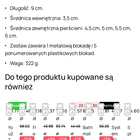
Długość: 9 cm.
Średnica wewnętrzna: 3,5 cm.
Średnica zewnętrzna pierścieni: 4,5 cm, 5 cm, 5,5 cm,
6 cm.
Zestaw zawiera 1 metalową blokadę i 5
ponumerowanych plastikowych blokad.
Waga: 322 g.
Do tego produktu kupowane są
również
Nowość
23
11
30
Premium
48.77
54.46
81.18
23.37
73.65
39.57
83.25
57.81
47.97
24.60
zł
zł
zł
zł
zł
zł
zł
zł
zł
zł
68.02
45.88
83.74
44.46
66.26
Yo
Fl
Bath
Syst
S
u2
e
mat
em
pr
zł
zł
zł
zł
zł
-20%
-49%
-12%
-11%
-13%
To
s
e
JO
a