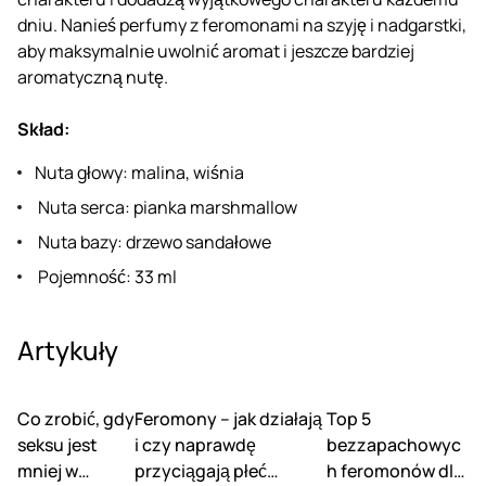
dniu. Nanieś perfumy z feromonami na szyję i nadgarstki,
aby maksymalnie uwolnić aromat i jeszcze bardziej
aromatyczną nutę.
Skład:
Nuta głowy: malina, wiśnia
Nuta serca: pianka marshmallow
Nuta bazy: drzewo sandałowe
Pojemność: 33 ml
Artykuły
Co zrobić, gdy
Feromony – jak działają
Top 5
seksu jest
i czy naprawdę
bezzapachowyc
mniej w
przyciągają płeć
h feromonów dla