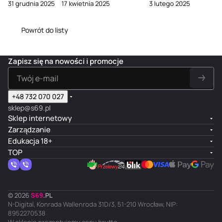
31 grudnia 2025
17 kwietnia 2025
3 lutego 2025
związku
przeciwną?
mężczyzn
Powrót do listy
Zapisz się na nowości i promocje
+48 732 070 027
sklep@s69.pl
Sklep internetowy
Zarządzanie
Edukacja 18+
TOP
© 2026
S
69
.
PL
N-Digital, Konrada Wallenroda 31D/3, 51-210 Wrocław, NIP:
8952270538