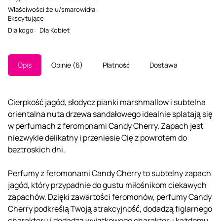
Właściwości żelu/smarowidła
:
Ekscytujące
Dla kogo
:
Dla Kobiet
Opis
Opinie
6
Płatność
Dostawa
Cierpkość jagód, słodycz pianki marshmallow i subtelna
orientalna nuta drzewa sandałowego idealnie splatają się
w perfumach z feromonami Candy Cherry. Zapach jest
niezwykle delikatny i przeniesie Cię z powrotem do
beztroskich dni.
Perfumy z feromonami Candy Cherry to subtelny zapach
jagód, który przypadnie do gustu miłośnikom ciekawych
zapachów. Dzięki zawartości feromonów, perfumy Candy
Cherry podkreślą Twoją atrakcyjność, dodadzą figlarnego
charakteru i dodadzą wyjątkowego charakteru każdemu