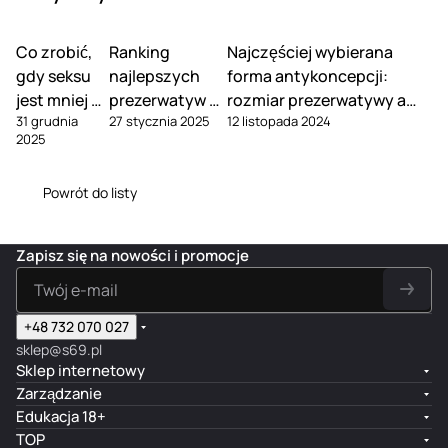
Co zrobić,
Ranking
Najczęściej wybierana
gdy seksu
najlepszych
forma antykoncepcji:
jest mniej w
prezerwatyw –
rozmiar prezerwatywy a
31 grudnia
27 stycznia 2025
12 listopada 2024
związku
top 5
wygoda i skuteczność
2025
produktów
Powrót do listy
Zapisz się na nowości i promocje
+48 732 070 027
sklep@s69.pl
Sklep internetowy
Zarządzanie
Edukacja 18+
TOP