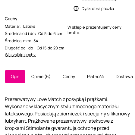
Dyskretna paczka
Cechy
Materiał
:
Lateks
W sklepie prezentujemy ceny
brutto.
Średnica od i do
:
Od 5 do 6 cm
Średnica, mm
:
54
Długość od i do
:
Od 15 do 20 cm
Wszystkie cechy
Opis
Opinie
6
Cechy
Płatność
Dostawa
Prezerwatywy Love Match z posypką i prążkami.
Wykonane w klasycznym stylu z mocnego materiału
lateksowego. Posiadają zbiorniczek i specjalny silikonowy
lubrykant. Prążkowane prezerwatywy lateksowe z
kropkami Stimolante gwarantują ochronę przed