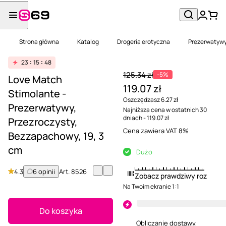
Strona główna
Katalog
Drogeria erotyczna
Prezerwatyw
23
15
48
125.34 zł
-5%
Love Match
119.07 zł
Stimolante -
Oszczędzasz 6.27 zł
Prezerwatywy,
Najniższa cena w ostatnich 30
dniach - 119.07 zł
Przezroczysty,
Cena zawiera VAT 8%
Bezzapachowy, 19, 3
cm
Dużo
4.3
6 opinii
Art.
8526
Zobacz prawdziwy rozmiar
Na Twoim ekranie 1:1
Do koszyka
Obliczanie dostawy