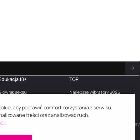
Edukacja 18+
TOP
Słownik seksu
Najlepsze wibratory 2026
Najczęstsze pytania
Blog
kie, aby poprawić komfort korzystania z serwisu,
alizowane treści oraz analizować ruch.
ci.