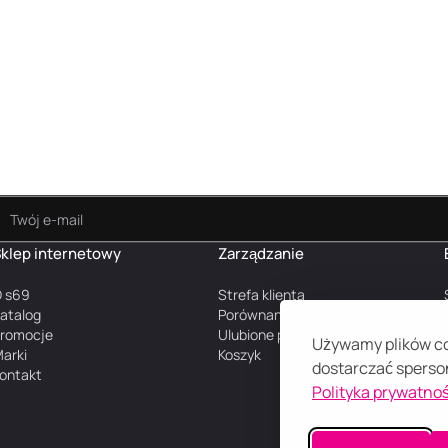
klep internetowy
Zarządzanie
 s69
Strefa klienta
atalog
Porównanie produktów
romocje
Ulubione produkty
Używamy plików coo
arki
Koszyk
dostarczać sperson
ontakt
Polityka prywatnoś