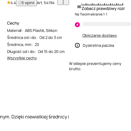
4.4
5 opinii
Art.
54194
Zobacz prawdziwy rozmia
Na Twoim ekranie 1:1
Cechy
Materiał
:
ABS Plastik
,
Silikon
Obliczanie dostawy
Średnica od i do
:
Od 2 do 3 cm
Średnica, mm
:
23
Dyskretna paczka
Długość od i do
:
Od 15 do 20 cm
Wszystkie cechy
W sklepie prezentujemy ceny
brutto.
m. Dzięki niewielkiej średnicy i