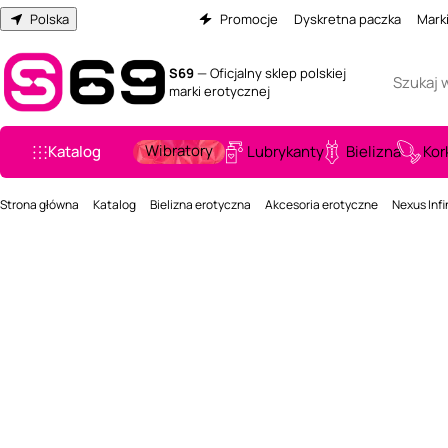
Polska
Promocje
Dyskretna paczka
Mark
S69
— Oficjalny sklep polskiej
marki erotycznej
Wibratory
Katalog
Lubrykanty
Bielizna
Kor
Strona główna
Katalog
Bielizna erotyczna
Akcesoria erotyczne
Nexus Infi