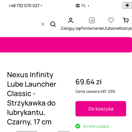
+48 732 070 027
PL
Zaloguj się
Porównanie
Ulubione
Koszyk
Nexus Infinity
69.64 zł
Lube Launcher
Classic -
Cena zawiera VAT 23%
Strzykawka do
Do koszyka
lubrykantu,
Czarny, 17 cm
Wystarczająco