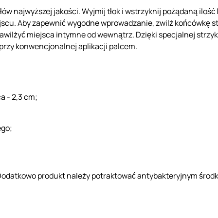
ów najwyższej jakości. Wyjmij tłok i wstrzyknij pożądaną iloś
iejscu. Aby zapewnić wygodne wprowadzanie, zwilż końcówkę 
o nawilżyć miejsca intymne od wewnątrz. Dzięki specjalnej strz
przy konwencjonalnej aplikacji palcem.
a - 2,3 cm;
ego;
 Dodatkowo produkt należy potraktować antybakteryjnym środ