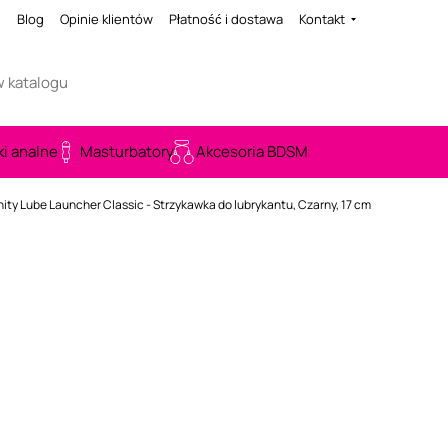
i
Blog
Opinie klientów
Płatność i dostawa
Kontakt
ki analne
Masturbatory
Akcesoria BDSM
nity Lube Launcher Classic - Strzykawka do lubrykantu, Czarny, 17 cm