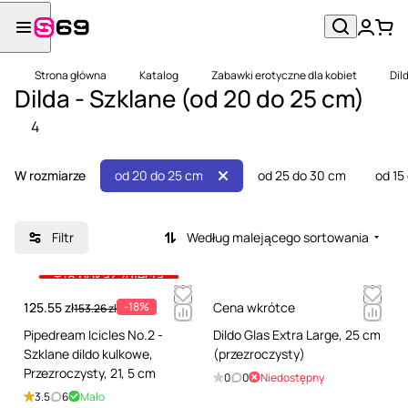
Strona główna
Katalog
Zabawki erotyczne dla kobiet
Dil
Dilda - Szklane (od 20 do 25 cm)
4
W rozmiarze
od 20 do 25 cm
od 25 do 30 cm
od 15
Filtr
Według malejącego sortowania
+18 pokaż zdjęcia
125.55 zł
-18%
Cena wkrótce
153.26 zł
Pipedream Icicles No.2 -
Dildo Glas Extra Large, 25 cm
Szklane dildo kulkowe,
(przezroczysty)
Przezroczysty, 21, 5 cm
0
0
Niedostępny
3.5
6
Mało