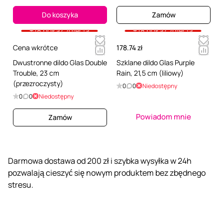
Do koszyka
Zamów
+18 pokaż zdjęcia
+18 pokaż zdjęcia
Cena wkrótce
178.74 zł
Dwustronne dildo Glas Double
Szklane dildo Glas Purple
Trouble, 23 cm
Rain, 21,5 cm (liliowy)
(przezroczysty)
0
0
Niedostępny
0
0
Niedostępny
Powiadom mnie
Zamów
Darmowa dostawa od 200 zł i szybka wysyłka w 24h
pozwalają cieszyć się nowym produktem bez zbędnego
stresu.