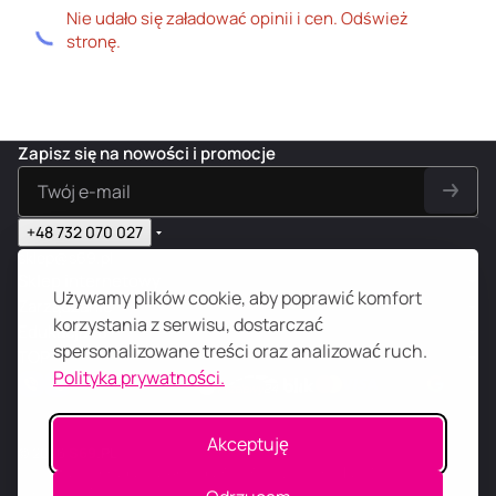
Nie udało się załadować opinii i cen. Odśwież
stronę.
Zapisz się na nowości i promocje
+48 732 070 027
sklep@s69.pl
Sklep internetowy
Używamy plików cookie, aby poprawić komfort
Zarządzanie
korzystania z serwisu, dostarczać
Edukacja 18+
spersonalizowane treści oraz analizować ruch.
TOP
Polityka prywatności.
Akceptuję
© 2026
S
69
.
PL
N-Digital, Konrada Wallenroda 31D/3, 51-210 Wrocław, NIP:
8952270538