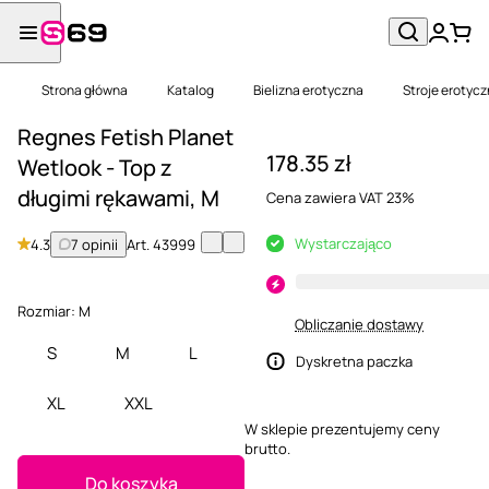
Strona główna
Katalog
Bielizna erotyczna
Stroje erotyc
Regnes Fetish Planet
178.35 zł
Wetlook - Top z
długimi rękawami, M
Cena zawiera VAT 23%
Wystarczająco
4.3
7 opinii
Art.
43999
Rozmiar:
M
Obliczanie dostawy
S
M
L
Dyskretna paczka
XL
XXL
W sklepie prezentujemy ceny
brutto.
Do koszyka