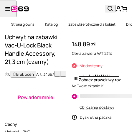
Strona główna
Katalog
Zabawki erotyczne dla kobiet
Dil
Uchwyt na zabawki
148.89 zł
Vac-U-Lock Black
Handle Accessory,
Cena zawiera VAT 23%
21,3 cm (czarny)
Niedostępny
0
Brak ocen
Art.
34367
Zobacz prawdziwy rozmiar
Na Twoim ekranie 1:1
Powiadom mnie
Obliczanie dostawy
Dyskretna paczka
Cechy
Materiał
:
PVC