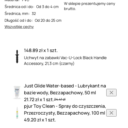
W sklepie prezentujemy ceny
Średnica od i do
:
Od 3 do 4 cm
brutto.
Średnica, mm
:
32
Długość od i do
:
Od 20 do 25 cm
Wszystkie cechy
148.89 zł x 1 szt.
Uchwyt na zabawki Vac-U-Lock Black Handle
Accessory, 21,3 cm (czarny)
Just Glide Water-based - Lubrykant na
bazie wody, Bezzapachowy, 50 ml
21.72 zł x 1 szt.
24.41 zł
pjur Toy Clean - Spray do czyszczenia,
Przezroczysty, Bezzapachowy, 100 ml
49.20 zł x 1 szt.