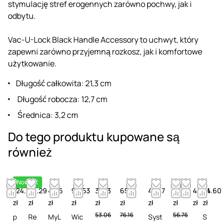
stymulację stref erogennych zarówno pochwy, jak i
odbytu.
Vac-U-Lock Black Handle Accessory to uchwyt, który
zapewni zarówno przyjemną rozkosz, jak i komfortowe
użytkowanie.
Długość całkowita: 21,3 cm
Długość robocza: 12,7 cm
Średnica: 3,2 cm
Do tego produktu kupowane są
również
Nowość
124.87
49.29
41.16
90.53
38.13
65.19
47.97
53.51
48.61
24.60
zł
zł
zł
zł
zł
zł
zł
zł
zł
zł
53.06
76.16
56.76
p
Re
MyL
Wic
Syst
S
S