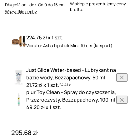
W sklepie prezentujemy ceny
Długość od i do
:
Od 0 do 15 cm
brutto.
Wszystkie cechy
224.76 zł x 1 szt.
Vibrator Asha Lipstick Mini, 10 cm (lampart)
Just Glide Water-based - Lubrykant na
bazie wody, Bezzapachowy, 50 ml
21.72 zł x 1 szt.
24.41 zł
pjur Toy Clean - Spray do czyszczenia,
Przezroczysty, Bezzapachowy, 100 ml
49.20 zł x 1 szt.
295.68 zł