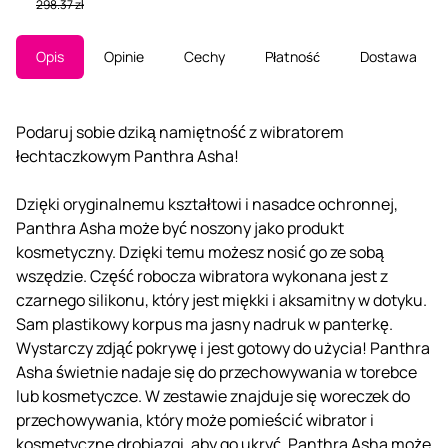
298.37 zł
Opis
Opinie
Cechy
Płatność
Dostawa
Podaruj sobie dziką namiętność z wibratorem
łechtaczkowym Panthra Asha!
Dzięki oryginalnemu kształtowi i nasadce ochronnej,
Panthra Asha może być noszony jako produkt
kosmetyczny. Dzięki temu możesz nosić go ze sobą
wszędzie. Część robocza wibratora wykonana jest z
czarnego silikonu, który jest miękki i aksamitny w dotyku.
Sam plastikowy korpus ma jasny nadruk w panterkę.
Wystarczy zdjąć pokrywę i jest gotowy do użycia! Panthra
Asha świetnie nadaje się do przechowywania w torebce
lub kosmetyczce. W zestawie znajduje się woreczek do
przechowywania, który może pomieścić wibrator i
kosmetyczne drobiazgi, aby go ukryć. Panthra Asha może