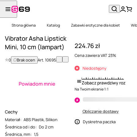
Strona główna
Katalog
Zabawki erotyczne dla kobiet
Wib
Vibrator Asha Lipstick
224.76 zł
Mini, 10 cm (lampart)
Cena zawiera VAT 23%
0
Brak ocen
Art.
10695
Niedostępny
Zobacz prawdziwy rozmiar
Powiadom mnie
Na Twoim ekranie 1:1
Obliczanie dostawy
Cechy
Materiał
:
ABS Plastik
,
Silikon
Dyskretna paczka
Średnica od i do
:
Do 2 cm
Średnica, mm
:
1,5