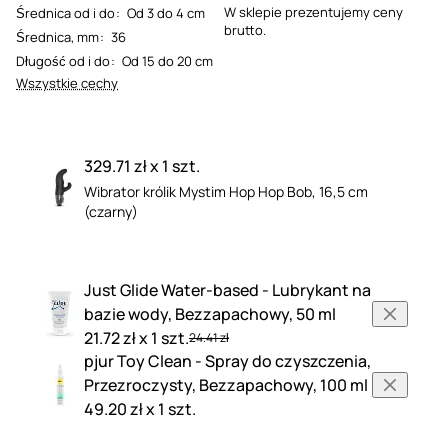
W sklepie prezentujemy ceny
Średnica od i do
:
Od 3 do 4 cm
brutto.
Średnica, mm
:
36
Długość od i do
:
Od 15 do 20 cm
Wszystkie cechy
329.71 zł x 1 szt.
Wibrator królik Mystim Hop Hop Bob, 16,5 cm
(czarny)
Just Glide Water-based - Lubrykant na
bazie wody, Bezzapachowy, 50 ml
21.72 zł x 1 szt.
24.41 zł
pjur Toy Clean - Spray do czyszczenia,
Przezroczysty, Bezzapachowy, 100 ml
49.20 zł x 1 szt.