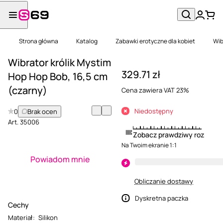
Strona główna
Katalog
Zabawki erotyczne dla kobiet
Wib
Wibrator królik Mystim
329.71 zł
Hop Hop Bob, 16,5 cm
(czarny)
Cena zawiera VAT 23%
Niedostępny
0
Brak ocen
Art.
35006
Zobacz prawdziwy rozmiar
Na Twoim ekranie 1:1
Powiadom mnie
Obliczanie dostawy
Dyskretna paczka
Cechy
Materiał
:
Silikon