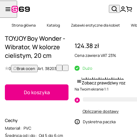
Strona główna
Katalog
Zabawki erotyczne dla kobiet
Wib
TOYJOY Boy Wonder -
124.38 zł
Wibrator, W kolorze
cielistym, 20 cm
Cena zawiera VAT 23%
Dużo
0
Brak ocen
Art.
38203
Zobacz prawdziwy rozmiar
Na Twoim ekranie 1:1
Do koszyka
Obliczanie dostawy
Cechy
Dyskretna paczka
Materiał
:
PVC
Średnica od i do
:
Od 5 do 6 cm