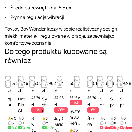
Średnica zewnętrzna: 5,5 cm
Płynna regulacja wibracji
ToyJoy Boy Wonder łączy w sobie realistyczny design,
miękki materiał i regulowane wibracje, zapewniając
komfortowe doznania.
Do tego produktu kupowane są
również
61.44
47.36
43.52
63.96
38.13
65.19
53.51
24.60
131.77
29.98
zł
zł
zł
zł
zł
zł
zł
zł
zł
zł
48.79
53.06
76.16 zł
56.76
pj
Hot
Sy
S
S
S
-14%
ur
Bio
st
pr
pr
pr
zł
zł
zł
-11%
-28%
-6%
M
Cle
em
a
a
a
Syste
e
ane
JO
y
y
y
m JO
S
JoyD
Śro
4.5
0
5
0
0
0
d
r
Mi
d
c
d
Refre
6
0
2
0
0
0
wi
ivisio
de
Dużo
Dużo
Dużo
Niedostępny
Niedostęp
Nied
Cl
Spr
sti
e
z
o
sh
ss
n
k
4.2