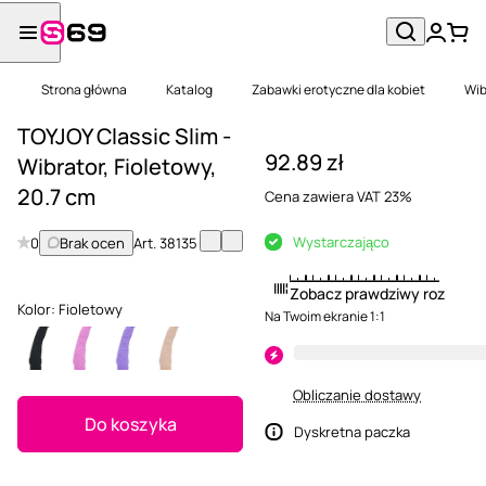
Strona główna
Katalog
Zabawki erotyczne dla kobiet
Wib
TOYJOY Classic Slim -
92.89 zł
Wibrator, Fioletowy,
20.7 cm
Cena zawiera VAT 23%
Wystarczająco
0
Brak ocen
Art.
38135
Zobacz prawdziwy rozmiar
Kolor:
Fioletowy
Na Twoim ekranie 1:1
Obliczanie dostawy
Do koszyka
Dyskretna paczka