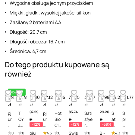
Wygodna obsługa jednym przyciskiem
Miękki, gładki, wysokiej jakości silikon
Zasilany 2 bateriami AA
Długość: 20,7 cm
Długość robocza: 16,7 cm
Średnica: 4,7 cm
Do tego produktu kupowane są
również
Nowość
124.87
41.41
86.10
58.12
47.05
73.65
35.67
11.98
44.28
131.77
zł
zł
zł
zł
zł
zł
zł
zł
zł
zł
97.29
83.74
29.20
pj
T
pj
Hot
Sati
S
S
ur
OY
ur
Bio
sfye
at
pr
zł
zł
zł
-12%
-12%
-59%
C
JO
M
Cle
r
isf
ay
ul
Y
ed
ane
Gen
ye
cz
pju
Swis
B -
0
0
4.5
0
0
4.3
0