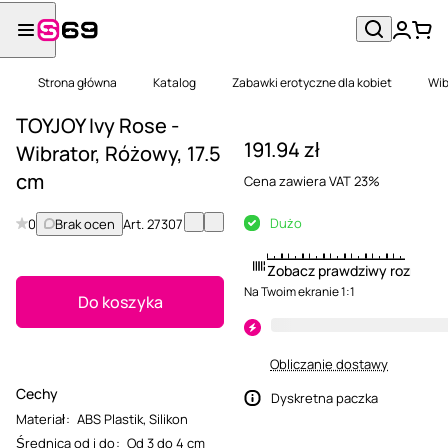
Strona główna
Katalog
Zabawki erotyczne dla kobiet
Wib
TOYJOY Ivy Rose -
191.94 zł
Wibrator, Różowy, 17.5
cm
Cena zawiera VAT 23%
Dużo
0
Brak ocen
Art.
27307
Zobacz prawdziwy rozmiar
Na Twoim ekranie 1:1
Do koszyka
Obliczanie dostawy
Cechy
Dyskretna paczka
Materiał
:
ABS Plastik
,
Silikon
Średnica od i do
:
Od 3 do 4 cm