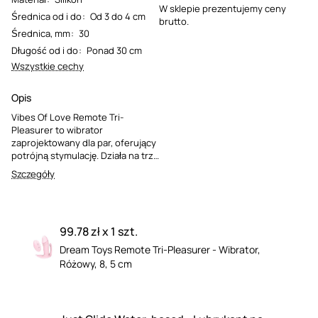
W sklepie prezentujemy ceny
Średnica od i do
:
Od 3 do 4 cm
brutto.
Średnica, mm
:
30
Długość od i do
:
Ponad 30 cm
Wszystkie cechy
Opis
Vibes Of Love Remote Tri-
Pleasurer to wibrator
zaprojektowany dla par, oferujący
potrójną stymulację. Działa na trzy
strefy erogenne jednocześnie,
Szczegóły
zapewniając głębokie i
intensywne doznania. Sterowanie
za pomocą bezprzewodowego
pilota oraz wodoodporna
99.78 zł x 1 szt.
konstrukcja otwierają szerokie
możliwości wspólnej zabawy.
Dream Toys Remote Tri-Pleasurer - Wibrator,
Różowy, 8, 5 cm