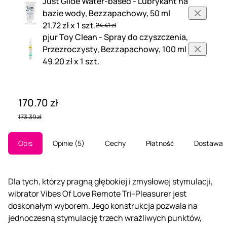
Just Glide Water-based - Lubrykant na
bazie wody, Bezzapachowy, 50 ml
21.72 zł x 1 szt.
24.41 zł
pjur Toy Clean - Spray do czyszczenia,
Przezroczysty, Bezzapachowy, 100 ml
49.20 zł x 1 szt.
170.70 zł
173.39 zł
Opis
Opinie
5
Cechy
Płatność
Dostawa
Dla tych, którzy pragną głębokiej i zmysłowej stymulacji,
wibrator Vibes Of Love Remote Tri-Pleasurer jest
doskonałym wyborem. Jego konstrukcja pozwala na
jednoczesną stymulację trzech wrażliwych punktów,