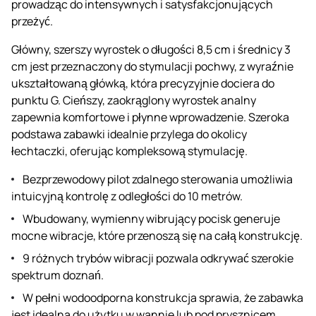
prowadząc do intensywnych i satysfakcjonujących
przeżyć.
Główny, szerszy wyrostek o długości 8,5 cm i średnicy 3
cm jest przeznaczony do stymulacji pochwy, z wyraźnie
ukształtowaną główką, która precyzyjnie dociera do
punktu G. Cieńszy, zaokrąglony wyrostek analny
zapewnia komfortowe i płynne wprowadzenie. Szeroka
podstawa zabawki idealnie przylega do okolicy
łechtaczki, oferując kompleksową stymulację.
Bezprzewodowy pilot zdalnego sterowania umożliwia
intuicyjną kontrolę z odległości do 10 metrów.
Wbudowany, wymienny wibrujący pocisk generuje
mocne wibracje, które przenoszą się na całą konstrukcję.
9 różnych trybów wibracji pozwala odkrywać szerokie
spektrum doznań.
W pełni wodoodporna konstrukcja sprawia, że zabawka
jest idealna do użytku w wannie lub pod prysznicem.