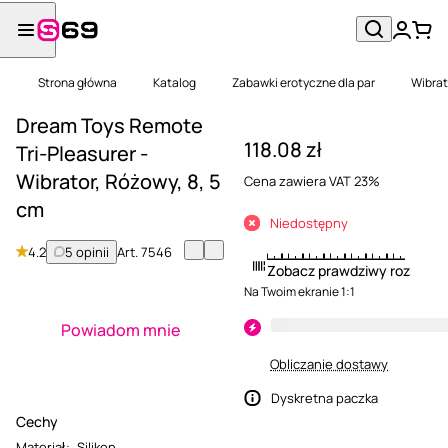
Strona główna
Katalog
Zabawki erotyczne dla par
Wibrat
Dream Toys Remote
118.08 zł
Tri-Pleasurer -
Wibrator, Różowy, 8, 5
Cena zawiera VAT 23%
cm
Niedostępny
4.2
5 opinii
Art.
7546
Zobacz prawdziwy rozmiar
Na Twoim ekranie 1:1
Powiadom mnie
Obliczanie dostawy
Dyskretna paczka
Cechy
Materiał
:
Silikon