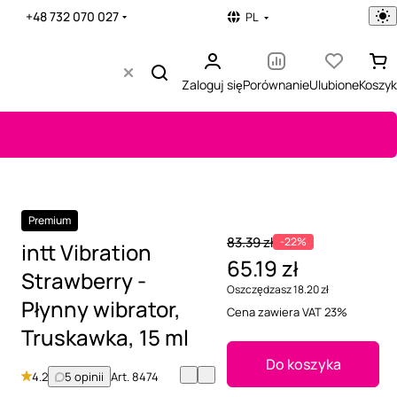
+48 732 070 027
PL
Zaloguj się
Porównanie
Ulubione
Koszyk
Premium
83.39 zł
-22%
intt Vibration
65.19 zł
Strawberry -
Oszczędzasz 18.20 zł
Płynny wibrator,
Cena zawiera VAT 23%
Truskawka, 15 ml
Do koszyka
4.2
5 opinii
Art.
8474