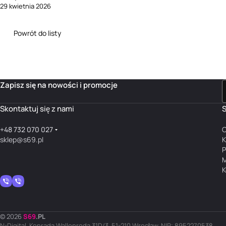
29 kwietnia 2026
Powrót do listy
Zapisz się na nowości i promocje
Skontaktuj się z nami
S
+48 732 070 027
O
sklep@s69.pl
K
P
M
K
© 2026
S
69
.
PL
N-Digital, Konrada Wallenroda 31D/3, 51-210 Wrocław, NIP: 8952270538