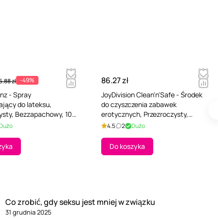
86.27 zł
-49%
5.88 zł
nz - Spray
JoyDivision Clean'n'Safe - Środek
ający do lateksu,
do czyszczenia zabawek
ysty, Bezzapachowy, 100
erotycznych, Przezroczysty,
Bezzapachowy, 200 ml
Dużo
4.5
2
Dużo
zyka
Do koszyka
Co zrobić, gdy seksu jest mniej w związku
31 grudnia 2025