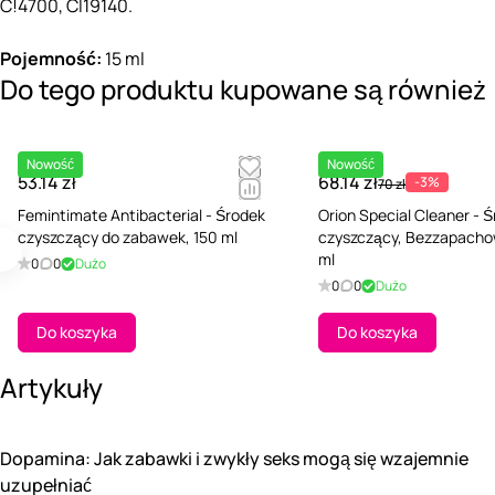
C!4700, CI19140.
Pojemność:
15 ml
Do tego produktu kupowane są również
Nowość
Nowość
53.14 zł
68.14 zł
-3%
70 zł
Femintimate Antibacterial - Środek
Orion Special Cleaner - 
czyszczący do zabawek, 150 ml
czyszczący, Bezzapacho
ml
0
0
Dużo
0
0
Dużo
Do koszyka
Do koszyka
Artykuły
Dopamina: Jak zabawki i zwykły seks mogą się wzajemnie
uzupełniać