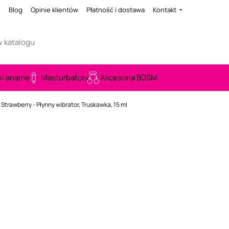
i
Blog
Opinie klientów
Płatność i dostawa
Kontakt
ki analne
Masturbatory
Akcesoria BDSM
n Strawberry - Płynny wibrator, Truskawka, 15 ml