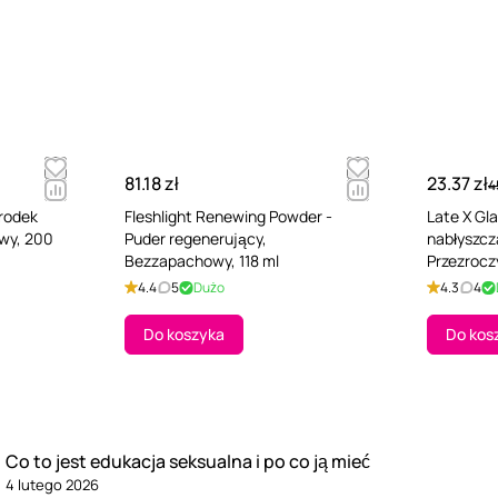
81.18 zł
23.37 zł
4
Środek
Fleshlight Renewing Powder -
Late X Gla
wy, 200
Puder regenerujący,
nabłyszcz
Bezzapachowy, 118 ml
Przezrocz
ml
4.4
5
Dużo
4.3
4
Do koszyka
Do kos
Co to jest edukacja seksualna i po co ją mieć
4 lutego 2026