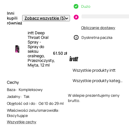
Dużo
Inni
Zobacz wszystkie (5)
kupili
również
Obliczanie dostawy
intt Deep
Throat Oral
Dyskretna paczka
Spray -
Spray do
seksu
61.50 zł
oralnego,
Przezroczysty,
Mięta, 12 ml
Wszystkie produkty intt
Wszystkie produkty kategorii
Cechy
Baza
:
Kompleksowy
W sklepie prezentujemy ceny
Jadalny
:
Tak
brutto.
Objętość od i do
:
Od 10 do 29 ml
Właściwości żelu/smarowidła
:
Ekscytujące
Wszystkie cechy