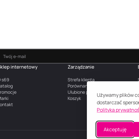
klep internetowy
Zarządzanie
 s69
Strefa klienta
atalog
Porównanie produktów
romocje
Ulubione produkty
Używamy plików coo
arki
Koszyk
dostarczać sperson
ontakt
Polityka prywatnoś
Akceptuję