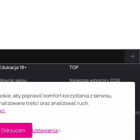
Edukacja 18+
TOP
Słownik seksu
Najlepsze wibratory 2026
Najczęstsze pytania
Blog
kie, aby poprawić komfort korzystania z serwisu,
alizowane treści oraz analizować ruch.
ci.
Odrzucam
Ustawienia