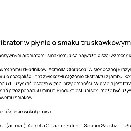
 wibrator w płynie o smaku truskawkowym
intensywnym aromatem i smakiem, a co najważniejsze, wzmocn
 sekretnemu składnikowi Acmella Oleracea. W słonecznej Brazyli
mule specjaliści Innt zwiększyli stężenie ekstraktu z jambu, 
dukt i uzyskać jeszcze więcej przyjemności. Wibracja jest teraz
nań przez ponad 30 minut. Produkt jest unisex i może być uży
wkowemu smakowi.
naciśnięcie wokół penisa.
ur (aromat), Acmella Oleacera Extract, Sodium Saccharin, Sod