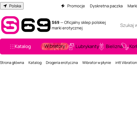
Polska
Promocje
Dyskretna paczka
Mark
S69
— Oficjalny sklep polskiej
marki erotycznej
Wibratory
Katalog
Lubrykanty
Bielizna
Kor
Strona główna
Katalog
Drogeria erotyczna
Wibrator w płynie
intt Vibratio