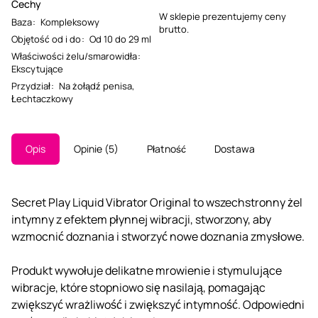
Cechy
W sklepie prezentujemy ceny
Baza
:
Kompleksowy
brutto.
Objętość od i do
:
Od 10 do 29 ml
Właściwości żelu/smarowidła
:
Ekscytujące
Przydział
:
Na żołądź penisa
,
Łechtaczkowy
Opis
Opinie
5
Płatność
Dostawa
Secret Play Liquid Vibrator Original to wszechstronny żel
intymny z efektem płynnej wibracji, stworzony, aby
wzmocnić doznania i stworzyć nowe doznania zmysłowe.
Produkt wywołuje delikatne mrowienie i stymulujące
wibracje, które stopniowo się nasilają, pomagając
zwiększyć wrażliwość i zwiększyć intymność. Odpowiedni