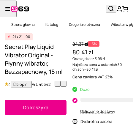
Strona główna
Katalog
Drogeria erotyczna
Wibrator w pł
21
21
00
84.37 zł
-5%
Secret Play Liquid
80.41 zł
Vibrator Original -
Oszczędzasz 3.96 zł
Płynny wibrator,
Najniższa cena w ostatnich 30
dniach - 80.41 zł
Bezzapachowy, 15 ml
Cena zawiera VAT 23%
4
5 opinii
Art.
40542
Dużo
Do koszyka
Obliczanie dostawy
Dyskretna paczka