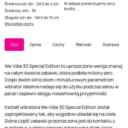
W sklepie prezentujemy ceny
Średnica od i do
:
Od 3 do 4 cm
brutto.
Średnica, mm
:
35
Długość od i do
:
Od 0 do 15 cm
Wszystkie cechy
Opis
Opinie
Cechy
Płatność
Dostawa
We-Vibe 30 Special Edition to uproszczona wersja znanej
na całym świecie zabawki, która podbiła miliony serc.
Dzięki dwóm silniczkom i miniaturowym parametrom
wibrator idealnie nadaje się do użytku podczas seksu w
parze i zapewni obojgu niesamowitą przyjemność.
Kształt wibratora We-Vibe 30 Special Edition został
zaprojektowany tak, aby wygodnie układał się na ciele.
Dolna część zabawki przeznaczona jest do kontaktu z
punktem g, a górna zapewni intensywną stymulację