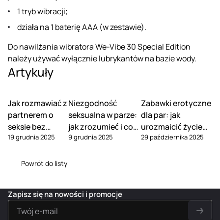
1 tryb wibracji;
działa na 1 baterię AAA (w zestawie).
Do nawilżania wibratora We-Vibe 30 Special Edition
należy używać wyłącznie lubrykantów na bazie wody.
Artykuły
Jak rozmawiać z
Niezgodność
Zabawki erotyczne
partnerem o
seksualna w parze:
dla par: jak
seksie bez
jak zrozumieć i co
urozmaicić życie
19 grudnia 2025
9 grudnia 2025
29 października 2025
wstydu
zrobić
intymne
Powrót do listy
Zapisz się na nowości i promocje