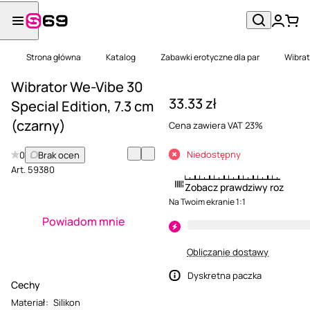
Strona główna
Katalog
Zabawki erotyczne dla par
Wibrat
Wibrator We-Vibe 30
33.33 zł
Special Edition, 7.3 cm
(czarny)
Cena zawiera VAT 23%
Niedostępny
0
Brak ocen
Art.
59380
Zobacz prawdziwy rozmiar
Na Twoim ekranie 1:1
Powiadom mnie
Obliczanie dostawy
Dyskretna paczka
Cechy
Materiał
:
Silikon