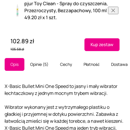
pjur Toy Clean - Spray do czyszczenia,
Przezroczysty, Bezzapachowy, 100 ml
49.20 zł x 1 szt.
102.89 zł
Kup zestaw
105.58 zł
Opis
Opinie
5
Cechy
Płatność
Dostawa
X-Basic Bullet Mini One Speed to jasny i mały wibrator
łechtaczkowy z jednym mocnym trybem wibracji.
Wibrator wykonany jest z wytrzymałego plastiku o
gładkiej i przyjemnej w dotyku powierzchni. Zabawka z
łatwością zmieści się w każdej torebce, a nawet kieszeni.
X-Basic Bullet Mini One Speed ma jeden tryb wibracji,