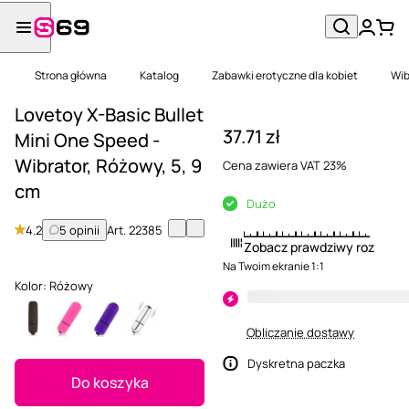
Strona główna
Katalog
Zabawki erotyczne dla kobiet
Wib
Lovetoy X-Basic Bullet
37.71 zł
Mini One Speed -
Wibrator, Różowy, 5, 9
Cena zawiera VAT 23%
cm
Dużo
4.2
5 opinii
Art.
22385
Zobacz prawdziwy rozmiar
Na Twoim ekranie 1:1
Kolor:
Różowy
Obliczanie dostawy
Dyskretna paczka
Do koszyka