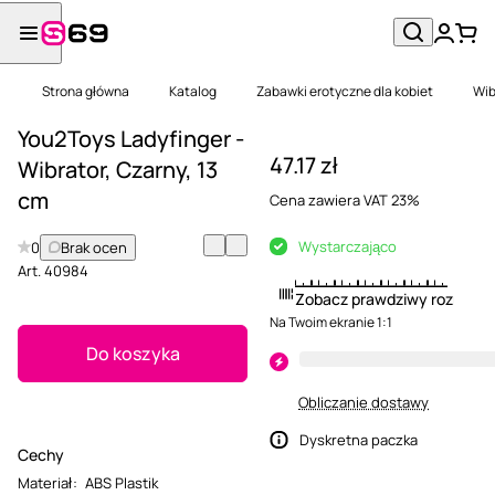
Strona główna
Katalog
Zabawki erotyczne dla kobiet
Wib
You2Toys Ladyfinger -
47.17 zł
Wibrator, Czarny, 13
cm
Cena zawiera VAT 23%
Wystarczająco
0
Brak ocen
Art.
40984
Zobacz prawdziwy rozmiar
Na Twoim ekranie 1:1
Do koszyka
Obliczanie dostawy
Dyskretna paczka
Cechy
Materiał
:
ABS Plastik