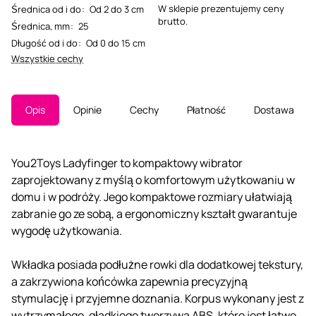
W sklepie prezentujemy ceny
Średnica od i do
:
Od 2 do 3 cm
brutto.
Średnica, mm
:
25
Długość od i do
:
Od 0 do 15 cm
Wszystkie cechy
Opis
Opinie
Cechy
Płatność
Dostawa
You2Toys Ladyfinger to kompaktowy wibrator
zaprojektowany z myślą o komfortowym użytkowaniu w
domu i w podróży. Jego kompaktowe rozmiary ułatwiają
zabranie go ze sobą, a ergonomiczny kształt gwarantuje
wygodę użytkowania.
Wkładka posiada podłużne rowki dla dodatkowej tekstury,
a zakrzywiona końcówka zapewnia precyzyjną
stymulację i przyjemne doznania. Korpus wykonany jest z
wytrzymałego, gładkiego tworzywa ABS, które jest łatwe