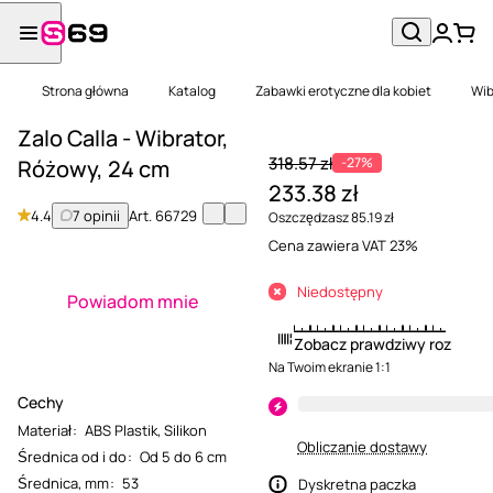
Strona główna
Katalog
Zabawki erotyczne dla kobiet
Wib
Zalo Calla - Wibrator,
318.57 zł
-27%
Różowy, 24 cm
233.38 zł
4.4
7 opinii
Art.
66729
Oszczędzasz 85.19 zł
Cena zawiera VAT 23%
Niedostępny
Powiadom mnie
Zobacz prawdziwy rozmiar
Na Twoim ekranie 1:1
Cechy
Materiał
:
ABS Plastik
,
Silikon
Obliczanie dostawy
Średnica od i do
:
Od 5 do 6 cm
Średnica, mm
:
53
Dyskretna paczka