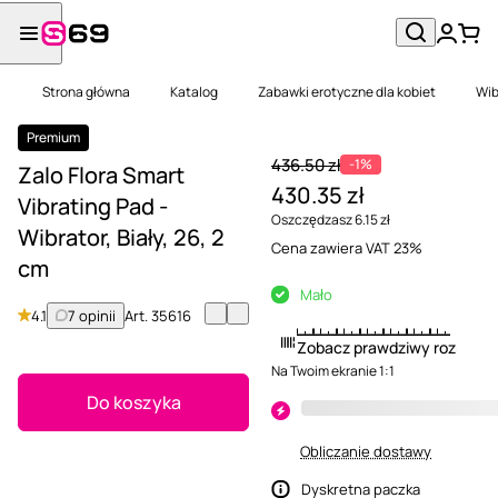
Strona główna
Katalog
Zabawki erotyczne dla kobiet
Wib
Premium
436.50 zł
-1%
Zalo Flora Smart
430.35 zł
Vibrating Pad -
Oszczędzasz 6.15 zł
Wibrator, Biały, 26, 2
Cena zawiera VAT 23%
cm
Mało
4.1
7 opinii
Art.
35616
Zobacz prawdziwy rozmiar
Na Twoim ekranie 1:1
Do koszyka
Obliczanie dostawy
Dyskretna paczka