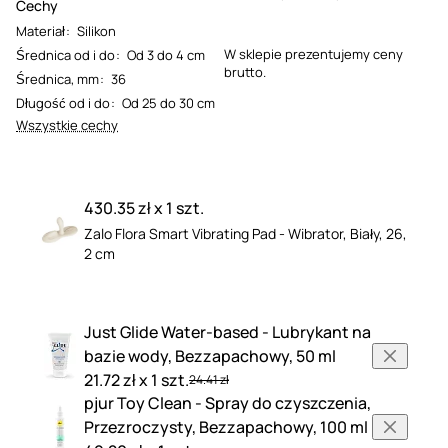
Cechy
Materiał
:
Silikon
W sklepie prezentujemy ceny
Średnica od i do
:
Od 3 do 4 cm
brutto.
Średnica, mm
:
36
Długość od i do
:
Od 25 do 30 cm
Wszystkie cechy
430.35 zł x 1 szt.
Zalo Flora Smart Vibrating Pad - Wibrator, Biały, 26,
2 cm
Just Glide Water-based - Lubrykant na
bazie wody, Bezzapachowy, 50 ml
21.72 zł x 1 szt.
24.41 zł
pjur Toy Clean - Spray do czyszczenia,
Przezroczysty, Bezzapachowy, 100 ml