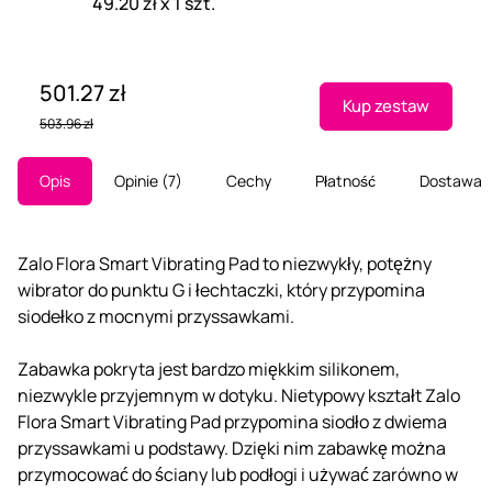
49.20 zł x 1 szt.
501.27 zł
Kup zestaw
503.96 zł
Opis
Opinie
7
Cechy
Płatność
Dostawa
Zalo Flora Smart Vibrating Pad to niezwykły, potężny
wibrator do punktu G i łechtaczki, który przypomina
siodełko z mocnymi przyssawkami.
Zabawka pokryta jest bardzo miękkim silikonem,
niezwykle przyjemnym w dotyku. Nietypowy kształt Zalo
Flora Smart Vibrating Pad przypomina siodło z dwiema
przyssawkami u podstawy. Dzięki nim zabawkę można
przymocować do ściany lub podłogi i używać zarówno w