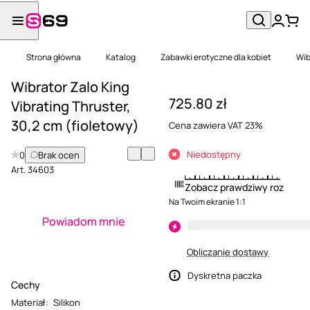
Strona główna
Katalog
Zabawki erotyczne dla kobiet
Wib
Wibrator Zalo King
725.80 zł
Vibrating Thruster,
30,2 cm (fioletowy)
Cena zawiera VAT 23%
Niedostępny
0
Brak ocen
Art.
34603
Zobacz prawdziwy rozmiar
Na Twoim ekranie 1:1
Powiadom mnie
Obliczanie dostawy
Dyskretna paczka
Cechy
Materiał
:
Silikon