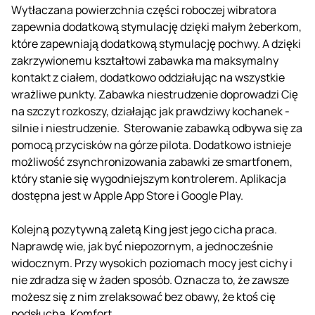
Wytłaczana powierzchnia części roboczej wibratora
zapewnia dodatkową stymulację dzięki małym żeberkom,
które zapewniają dodatkową stymulację pochwy. A dzięki
zakrzywionemu kształtowi zabawka ma maksymalny
kontakt z ciałem, dodatkowo oddziałując na wszystkie
wrażliwe punkty. Zabawka niestrudzenie doprowadzi Cię
na szczyt rozkoszy, działając jak prawdziwy kochanek -
silnie i niestrudzenie. Sterowanie zabawką odbywa się za
pomocą przycisków na górze pilota. Dodatkowo istnieje
możliwość zsynchronizowania zabawki ze smartfonem,
który stanie się wygodniejszym kontrolerem. Aplikacja
dostępna jest w Apple App Store i Google Play.
Kolejną pozytywną zaletą King jest jego cicha praca.
Naprawdę wie, jak być niepozornym, a jednocześnie
widocznym. Przy wysokich poziomach mocy jest cichy i
nie zdradza się w żaden sposób. Oznacza to, że zawsze
możesz się z nim zrelaksować bez obawy, że ktoś cię
podsłucha. Komfort