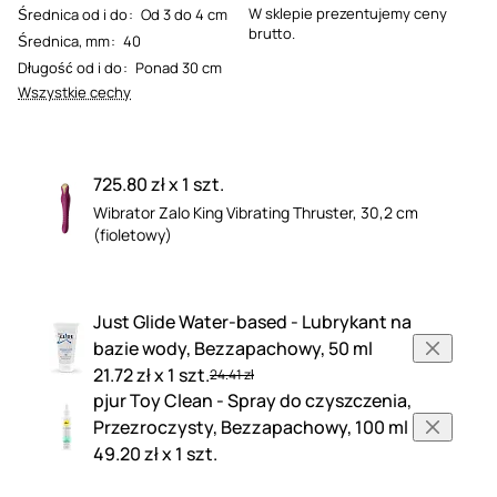
W sklepie prezentujemy ceny
Średnica od i do
:
Od 3 do 4 cm
brutto.
Średnica, mm
:
40
Długość od i do
:
Ponad 30 cm
Wszystkie cechy
725.80 zł x 1 szt.
Wibrator Zalo King Vibrating Thruster, 30,2 cm
(fioletowy)
Just Glide Water-based - Lubrykant na
bazie wody, Bezzapachowy, 50 ml
21.72 zł x 1 szt.
24.41 zł
pjur Toy Clean - Spray do czyszczenia,
Przezroczysty, Bezzapachowy, 100 ml
49.20 zł x 1 szt.