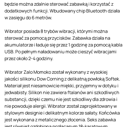
będzie można zdalnie sterować zabawką i korzystać z
dodatkowych funkcji. Wbudowany chip Bluetooth działa
w zasięgu do 6 metrów.
Wibrator posiada 8 trybów wibracji, którymi można
sterować za pomocą przycisków. Zabawka działa na
akumulatorze i ładuje się przez 1 godzinę za pomocą kabla
USB. Po pełnym naładowaniu może cieszyć wibracjami
przez około 2-4 godziny.
Wibrator Zalo Momoko został wykonany z wysokiej
jakości silikonu Dow Corning z delikatną powłoką Softek.
Materiał jest niesamowicie miękki, przyjemny w dotyku i
jedwabisty. Silikon nie zawiera ftalanów ani szkodliwych
substancji, dzięki czemu nie jest szkodliwy dla zdrowia i
nie powoduje alergii. Wibrator został zaprojektowany w
stylowym designie i delikatnym kolorze sałaty. Końcówka
jest wykonana z metalicznego złocenia. Seks zabawka
jest również ozdobiona pozłacanym 18-karatowym