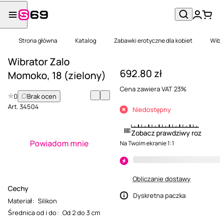
Strona główna
Katalog
Zabawki erotyczne dla kobiet
Wib
Wibrator Zalo
692.80 zł
Momoko, 18 (zielony)
Cena zawiera VAT 23%
0
Brak ocen
Art.
34504
Niedostępny
Zobacz prawdziwy rozmiar
Powiadom mnie
Na Twoim ekranie 1:1
Obliczanie dostawy
Cechy
Dyskretna paczka
Materiał
:
Silikon
Średnica od i do
:
Od 2 do 3 cm