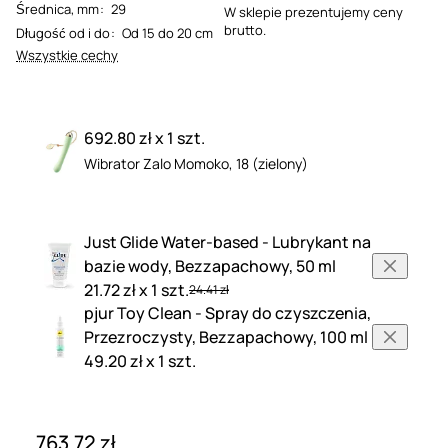
Średnica, mm
:
29
W sklepie prezentujemy ceny
brutto.
Długość od i do
:
Od 15 do 20 cm
Wszystkie cechy
692.80 zł x 1 szt.
Wibrator Zalo Momoko, 18 (zielony)
Just Glide Water-based - Lubrykant na
bazie wody, Bezzapachowy, 50 ml
21.72 zł x 1 szt.
24.41 zł
pjur Toy Clean - Spray do czyszczenia,
Przezroczysty, Bezzapachowy, 100 ml
49.20 zł x 1 szt.
763.72 zł