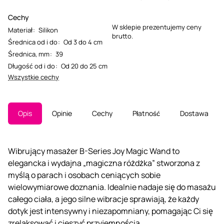
Cechy
W sklepie prezentujemy ceny
Materiał
:
Silikon
brutto.
Średnica od i do
:
Od 3 do 4 cm
Średnica, mm
:
39
Długość od i do
:
Od 20 do 25 cm
Wszystkie cechy
Opis
Opinie
Cechy
Płatność
Dostawa
Wibrujący masażer B-Series Joy Magic Wand to
elegancka i wydajna „magiczna różdżka” stworzona z
myślą o parach i osobach ceniących sobie
wielowymiarowe doznania. Idealnie nadaje się do masażu
całego ciała, a jego silne wibracje sprawiają, że każdy
dotyk jest intensywny i niezapomniany, pomagając Ci się
zrelaksować i cieszyć przyjemnością.