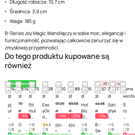
Długość robocza: 10,7 cm
Średnica: 3,9 cm
Waga: 185 g
B-Series Joy Magic Wand łączy w sobie moc, elegancję i
funkcjonalność, pozwalając całkowicie zanurzyć się w
zmysłowej przyjemności.
Do tego produktu kupowane są
również
Nowość
Nowość
23
22
40
124.87
68.14
38.75
58.36
86.10
52.89
47.05
39.57
35.67
Cena
zł
zł
zł
zł
zł
zł
zł
zł
zł
wkrót
70
97.29
69.05
44.46
pj
Sti
Eas
Hot
Sati
Ś
ur
mul
yGli
Bio
sfye
ro
zł
zł
zł
zł
-3%
-12%
-23%
-11%
C
8
de
Cle
r
d
ul
S8
Se
ane
Gen
e
O
pju
pju
B -
0
0
4.4
0
0
0
t
Org
nsi
r
tle
k
0
0
5
0
0
0
ri
r
r
Se
Wystarczająco
Dużo
Wystarczająco
Dużo
Dużo
Nied
-
ani
tiv
Spr
Disin
c