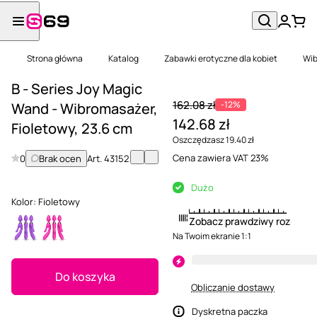
Strona główna
Katalog
Zabawki erotyczne dla kobiet
Wib
B - Series Joy Magic
162.08 zł
-12%
Wand - Wibromasażer,
142.68 zł
Fioletowy, 23.6 cm
Oszczędzasz 19.40 zł
Cena zawiera VAT 23%
0
Brak ocen
Art.
43152
Dużo
Kolor:
Fioletowy
Zobacz prawdziwy rozmiar
Na Twoim ekranie 1:1
Do koszyka
Obliczanie dostawy
Dyskretna paczka