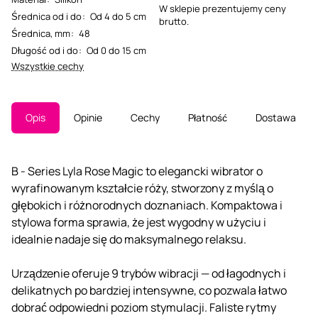
W sklepie prezentujemy ceny
Średnica od i do
:
Od 4 do 5 cm
brutto.
Średnica, mm
:
48
Długość od i do
:
Od 0 do 15 cm
Wszystkie cechy
Opis
Opinie
Cechy
Płatność
Dostawa
B - Series Lyla Rose Magic to elegancki wibrator o
wyrafinowanym kształcie róży, stworzony z myślą o
głębokich i różnorodnych doznaniach. Kompaktowa i
stylowa forma sprawia, że jest wygodny w użyciu i
idealnie nadaje się do maksymalnego relaksu.
Urządzenie oferuje 9 trybów wibracji — od łagodnych i
delikatnych po bardziej intensywne, co pozwala łatwo
dobrać odpowiedni poziom stymulacji. Faliste rytmy