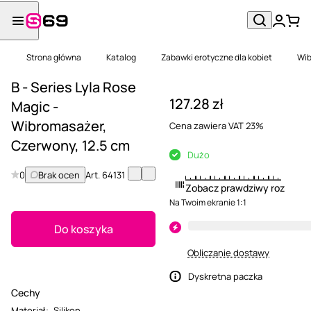
Strona główna
Katalog
Zabawki erotyczne dla kobiet
Wib
B - Series Lyla Rose
127.28 zł
Magic -
Wibromasażer,
Cena zawiera VAT 23%
Czerwony, 12.5 cm
Dużo
0
Brak ocen
Art.
64131
Zobacz prawdziwy rozmiar
Na Twoim ekranie 1:1
Do koszyka
Obliczanie dostawy
Dyskretna paczka
Cechy
Materiał
:
Silikon