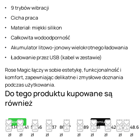
9 trybów wibracji
Cicha praca
Materiał: miękki silikon
Całkowita wodoodporność
Akumulator litowo-jonowy wielokrotnego ładowania
Ładowanie przez USB (kabel w zestawie)
Rose Magic łączy w sobie estetykę, funkcjonalność i
komfort, zapewniając delikatne i zmysłowe doznania
podczas użytkowania.
Do tego produktu kupowane są
również
Nowość
Premium
53.14
41.41
54.46
23.37
86.27
52.89
57.81
66.42
44.28
48.6
zł
zł
zł
zł
zł
zł
zł
zł
zł
zł