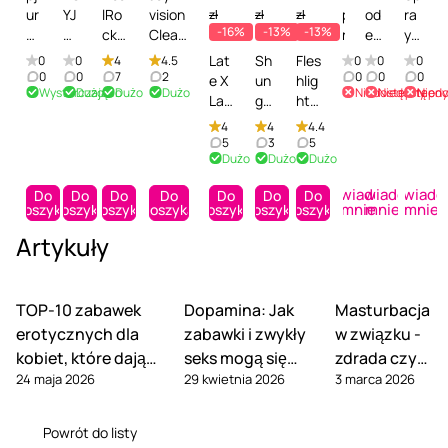
ur
YJ
lRo
vision
p
od
ra
zł
zł
zł
-16%
-13%
-13%
C
OY
ck
Clean'
r
ek
y
ul
To
Revi
n'Saf
a
do
cz
Lat
Sh
Fles
0
0
4
4.5
0
0
0
t -
y
ve
e -
y
cz
ys
0
0
7
2
0
0
0
e X
un
hlig
Wystarczająco
Dużo
Dużo
Dużo
Niedostępny
Niedostępn
Nied
Śr
Cl
Revi
Środe
c
ys
zc
Lat
ga
ht
od
ea
ving
k do
z
zc
zą
ex
Ge
Fles
4
4
4.4
ek
ne
Pow
czysz
y
ze
cy
Gla
ntl
hW
5
3
5
pi
r
der
czeni
s
ni
Sy
Dużo
Dużo
Dużo
nz-
e
ash
el
Sp
-
a
z
a
st
Spr
Cle
-
Powiadom
Powiadom
Powiad
ęg
ra
Pud
zaba
c
za
e
Do
Do
Do
Do
Do
Do
Do
ay -
an
Spr
mnie
mnie
mnie
koszyka
koszyka
koszyka
koszyka
koszyka
koszyka
koszyka
na
y -
er
wek
z
ba
m
Spr
er
ay
cy
Śr
do
eroty
ą
w
JO
Artykuły
ay
-
do
jn
od
piel
cznyc
c
ek
N
nab
Sp
czy
y
ek
ęgn
h,
y
Se
at
łysz
ray
szc
do
cz
acji
Przezr
Y
ns
ur
cza
do
zeni
TOP-10 zabawek
Dopamina: Jak
Masturbacja
la
ys
zab
oczys
o
uv
al
jąc
cz
a,
erotycznych dla
zabawki i zwykły
w związku -
te
zc
awe
ty,
b
a
ov
y
ysz
Prz
ks
zą
k,
Bezza
a
Th
e
kobiet, które dają
seks mogą się
zdrada czy
do
cz
ezr
u,
cy,
Biał
pach
T
ink
Or
24 maja 2026
29 kwietnia 2026
3 marca 2026
prawdziwą
wzajemnie
late
eni
ocz
norma?
B
Be
y,
owy,
o
Cl
ga
ksu
a,
yst
przyjemność
uzupełniać
ez
zz
Bez
200
y
ea
ni
,
Mu
y,
Powrót do listy
za
ap
zap
ml
C
n
c
Bez
lti,
Bez