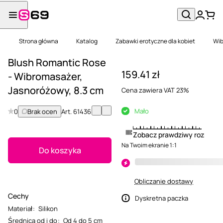
Strona główna
Katalog
Zabawki erotyczne dla kobiet
Wib
Blush Romantic Rose
159.41 zł
- Wibromasażer,
Jasnoróżowy, 8.3 cm
Cena zawiera VAT 23%
Mało
0
Brak ocen
Art.
61436
Zobacz prawdziwy rozmiar
Na Twoim ekranie 1:1
Do koszyka
Obliczanie dostawy
Cechy
Dyskretna paczka
Materiał
:
Silikon
Średnica od i do
:
Od 4 do 5 cm