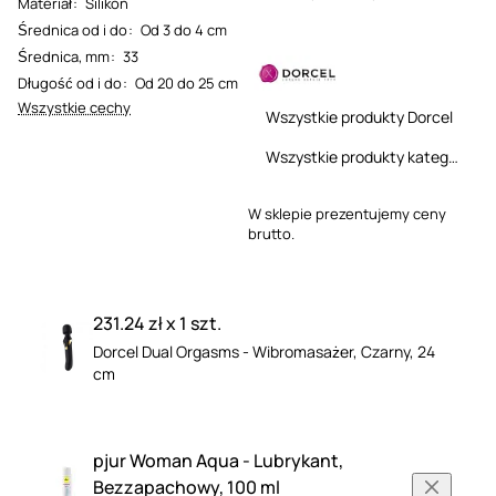
Materiał
:
Silikon
Średnica od i do
:
Od 3 do 4 cm
Średnica, mm
:
33
Długość od i do
:
Od 20 do 25 cm
Wszystkie cechy
Wszystkie produkty Dorcel
Wszystkie produkty kategorii
W sklepie prezentujemy ceny
brutto.
231.24 zł x 1 szt.
Dorcel Dual Orgasms - Wibromasażer, Czarny, 24
cm
pjur Woman Aqua - Lubrykant,
Bezzapachowy, 100 ml