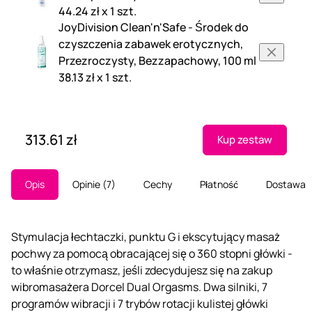
44.24 zł x 1 szt.
JoyDivision Clean'n'Safe - Środek do
czyszczenia zabawek erotycznych,
Przezroczysty, Bezzapachowy, 100 ml
38.13 zł x 1 szt.
313.61 zł
Kup zestaw
Opis
Opinie
7
Cechy
Płatność
Dostawa
Stymulacja łechtaczki, punktu G i ekscytujący masaż
pochwy za pomocą obracającej się o 360 stopni główki -
to właśnie otrzymasz, jeśli zdecydujesz się na zakup
wibromasażera Dorcel Dual Orgasms. Dwa silniki, 7
programów wibracji i 7 trybów rotacji kulistej główki