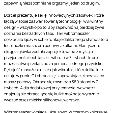
zapewnią niezapomniane orgazmy, jeden po drugim.
Dorcel prezentuje serię innowacyjnych zabawek, które
łączą w sobie zaawansowaną technologię i wykwintny
design - wszystko po to, aby zapewnić najbardziej żywe
doznania bez żadnych tabu. Ten wibromasażer
doskonale łączy w sobie funkcje delikatnego stymulatora
łechtaczki i masażera pochwy z kulkami. Elastyczna,
okrągła główka została zaprojektowana z myślą o
przyjemności łechtaczki i wibruje w 7 trybach, które
można łatwo przełączać za pomocą jednego przycisku.
Rękojeść masażera działa jak wibrator, który delikatnie
celuje w punkt G i obraca się, zapewniając ekscytujący
masaż pochwy. Obraca się również o 360 stopni w 7
trybach. A dla dodatkowej przyjemności wewnątrz
znajdują się obracające się kulki: można je wyraźnie
wyczuć przez miękką silikonową warstwę.
Wibromasażer wygląda luksusowo, w czarnym kolorze ze