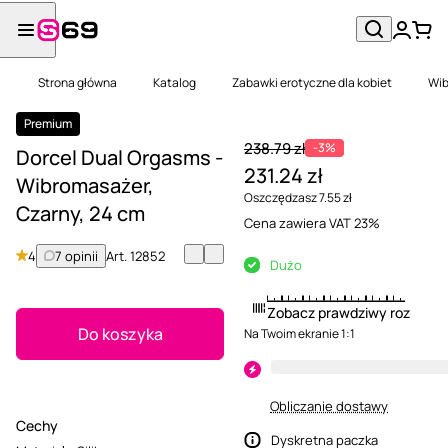
Strona główna
Katalog
Zabawki erotyczne dla kobiet
Wib
Premium
238.79 zł
-3%
Dorcel Dual Orgasms -
231.24 zł
Wibromasażer,
Oszczędzasz 7.55 zł
Czarny, 24 cm
Cena zawiera VAT 23%
4
7 opinii
Art.
12852
Dużo
Zobacz prawdziwy rozmiar
Do koszyka
Na Twoim ekranie 1:1
Obliczanie dostawy
Cechy
Dyskretna paczka