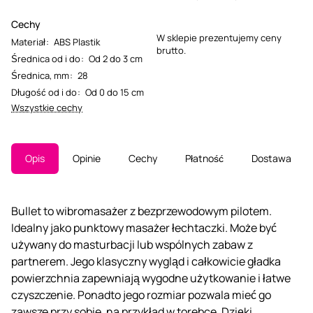
Cechy
W sklepie prezentujemy ceny
Materiał
:
ABS Plastik
brutto.
Średnica od i do
:
Od 2 do 3 cm
Średnica, mm
:
28
Długość od i do
:
Od 0 do 15 cm
Wszystkie cechy
Opis
Opinie
Cechy
Płatność
Dostawa
Bullet to wibromasażer z bezprzewodowym pilotem.
Idealny jako punktowy masażer łechtaczki. Może być
używany do masturbacji lub wspólnych zabaw z
partnerem. Jego klasyczny wygląd i całkowicie gładka
powierzchnia zapewniają wygodne użytkowanie i łatwe
czyszczenie. Ponadto jego rozmiar pozwala mieć go
zawsze przy sobie, na przykład w torebce. Dzięki