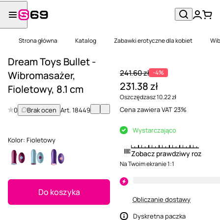
Strona główna
Katalog
Zabawki erotyczne dla kobiet
Wib
Dream Toys Bullet -
241.60 zł
-4%
Wibromasażer,
231.38 zł
Fioletowy, 8.1 cm
Oszczędzasz 10.22 zł
Cena zawiera VAT 23%
0
Brak ocen
Art.
18449
Wystarczająco
Kolor:
Fioletowy
Zobacz prawdziwy rozmiar
Na Twoim ekranie 1:1
Do koszyka
Obliczanie dostawy
Dyskretna paczka