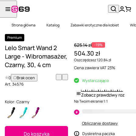
Strona główna
Katalog
Zabawki erotyczne dla kobiet
Wib
Premium
625.14 zł
-19%
Lelo Smart Wand 2
504.30 zł
Large - Wibromasażer,
Oszczędzasz 120.84 zł
Czarny, 30, 4 cm
Cena zawiera VAT 23%
0
Brak ocen
Wystarczająco
Art.
34576
Zobacz prawdziwy rozmiar
Na Twoim ekranie 1:1
Kolor:
Czarny
Obliczanie dostawy
Do koszyka
Dyskretna paczka