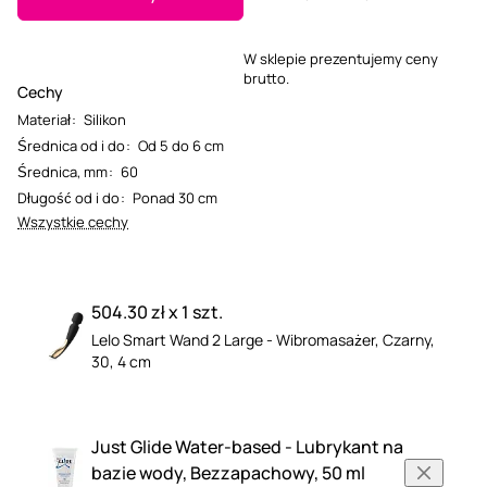
W sklepie prezentujemy ceny
brutto.
Cechy
Materiał
:
Silikon
Średnica od i do
:
Od 5 do 6 cm
Średnica, mm
:
60
Długość od i do
:
Ponad 30 cm
Wszystkie cechy
504.30 zł x 1 szt.
Lelo Smart Wand 2 Large - Wibromasażer, Czarny,
30, 4 cm
Just Glide Water-based - Lubrykant na
bazie wody, Bezzapachowy, 50 ml