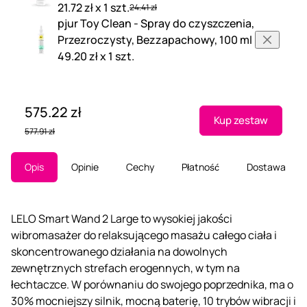
21.72 zł x 1 szt.
24.41 zł
pjur Toy Clean - Spray do czyszczenia,
Przezroczysty, Bezzapachowy, 100 ml
49.20 zł x 1 szt.
575.22 zł
Kup zestaw
577.91 zł
Opis
Opinie
Cechy
Płatność
Dostawa
LELO Smart Wand 2 Large to wysokiej jakości
wibromasażer do relaksującego masażu całego ciała i
skoncentrowanego działania na dowolnych
zewnętrznych strefach erogennych, w tym na
łechtaczce. W porównaniu do swojego poprzednika, ma o
30% mocniejszy silnik, mocną baterię, 10 trybów wibracji i