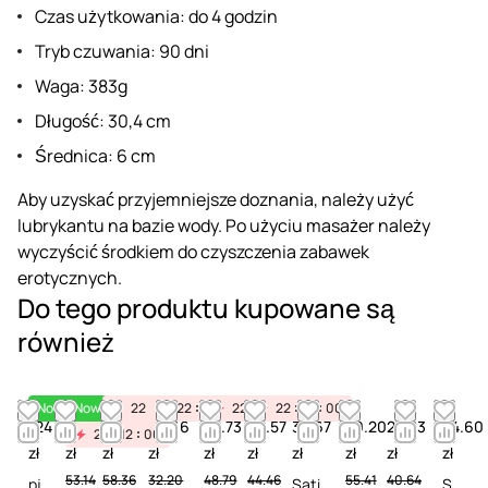
Czas użytkowania: do 4 godzin
Tryb czuwania: 90 dni
Waga: 383g
Długość: 30,4 cm
Średnica: 6 cm
Aby uzyskać przyjemniejsze doznania, należy użyć
lubrykantu na bazie wody. Po użyciu masażer należy
wyczyścić środkiem do czyszczenia zabawek
erotycznych.
Do tego produktu kupowane są
również
Nowość
Nowość
22
12
22
00
12
00
22
12
22
00
12
00
124.87
48.89
53.69
28.66
38.73
39.57
35.67
49.20
25.83
24.60
22
12
00
zł
zł
zł
zł
zł
zł
zł
zł
zł
zł
53.14
58.36
32.20
48.79
44.46
55.41
40.64
pj
Sati
S