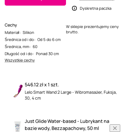
Dyskretna paczka
Cechy
W sklepie prezentujemy ceny
brutto.
Materiał
:
Silikon
Średnica od i do
:
Od 5 do 6 cm
Średnica, mm
:
60
Długość od i do
:
Ponad 30 cm
Wszystkie cechy
546.12 zł x 1 szt.
Lelo Smart Wand 2 Large - Wibromasażer, Fuksja,
30, 4 cm
Just Glide Water-based - Lubrykant na
bazie wody, Bezzapachowy, 50 ml