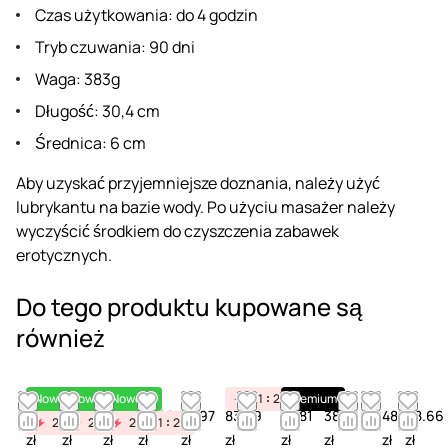
Czas użytkowania: do 4 godzin
Tryb czuwania: 90 dni
Waga: 383g
Długość: 30,4 cm
Średnica: 6 cm
Aby uzyskać przyjemniejsze doznania, należy użyć
lubrykantu na bazie wody. Po użyciu masażer należy
wyczyścić środkiem do czyszczenia zabawek
erotycznych.
Do tego produktu kupowane są
również
Nowość
Nowość
Nowość
21
21
Premium
23
48.89
43.41
62.69
52.89
47.97
83.29
57.81
38.13
48.61
68.66
21
21
21
23
21
21
23
21
23
zł
zł
zł
zł
zł
zł
zł
zł
zł
zł