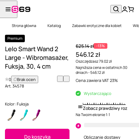
Strona główna
Katalog
Zabawki erotyczne dla kobiet
Wib
Premium
625.14 zł
-13%
Lelo Smart Wand 2
546.12 zł
Large - Wibromasażer,
Oszczędzasz 79.02 zł
Fuksja, 30, 4 cm
Najniższa cena w ostatnich 30
dniach - 546.12 zł
0
Brak ocen
Cena zawiera VAT 23%
Art.
34578
Wystarczająco
Kolor:
Fuksja
Zobacz prawdziwy rozmiar
Na Twoim ekranie 1:1
Do koszyka
Obliczanie dostawy