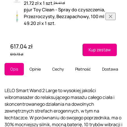
21.72 zł x 1 szt.
24.41 zł
pjur Toy Clean - Spray do czyszczenia,
Przezroczysty, Bezzapachowy, 100 ml
49.20 zł x 1 szt.
617.04 zł
Kup zestaw
619.73 zł
Opis
Opinie
Cechy
Płatność
Dostawa
LELO Smart Wand 2 Large to wysokiej jakości
wibromasażer do relaksującego masażu całego ciała i
skoncentrowanego działania na dowolnych
zewnętrznych strefach erogennych, w tym na
łechtaczce. W porównaniu do swojego poprzednika, ma o
30% mocniejszy silnik, mocną baterię, 10 trybów wibracji i