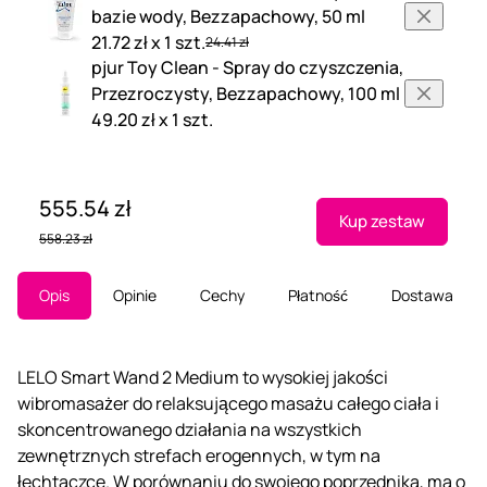
bazie wody, Bezzapachowy, 50 ml
21.72 zł x 1 szt.
24.41 zł
pjur Toy Clean - Spray do czyszczenia,
Przezroczysty, Bezzapachowy, 100 ml
49.20 zł x 1 szt.
555.54 zł
Kup zestaw
558.23 zł
Opis
Opinie
Cechy
Płatność
Dostawa
LELO Smart Wand 2 Medium to wysokiej jakości
wibromasażer do relaksującego masażu całego ciała i
skoncentrowanego działania na wszystkich
zewnętrznych strefach erogennych, w tym na
łechtaczce. W porównaniu do swojego poprzednika, ma o