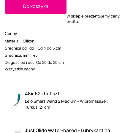
Do koszyka
W sklepie prezentujemy ceny
brutto.
Cechy
Materiał
:
Silikon
Średnica od i do
:
Od 4 do 5 cm
Średnica, mm
:
45
Długość od i do
:
Od 20 do 25 cm
Wszystkie cechy
484.62 zł x 1 szt.
Lelo Smart Wand 2 Medium - Wibromasażer,
Turkus, 21 cm
Just Glide Water-based - Lubrykant na