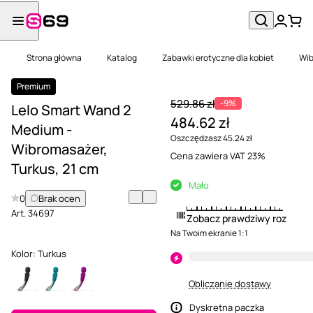
Strona główna
Katalog
Zabawki erotyczne dla kobiet
Wib
Premium
529.86 zł
-9%
Lelo Smart Wand 2
484.62 zł
Medium -
Oszczędzasz 45.24 zł
Wibromasażer,
Cena zawiera VAT 23%
Turkus, 21 cm
Mało
0
Brak ocen
Art.
34697
Zobacz prawdziwy rozmiar
Na Twoim ekranie 1:1
Kolor:
Turkus
Obliczanie dostawy
Dyskretna paczka