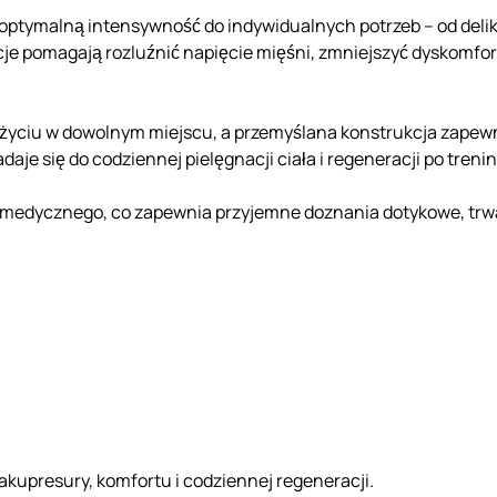
 optymalną intensywność do indywidualnych potrzeb – od deli
cje pomagają rozluźnić napięcie mięśni, zmniejszyć dyskomfor
 użyciu w dowolnym miejscu, a przemyślana konstrukcja zape
aje się do codziennej pielęgnacji ciała i regeneracji po treni
 medycznego, co zapewnia przyjemne doznania dotykowe, trwa
akupresury, komfortu i codziennej regeneracji.