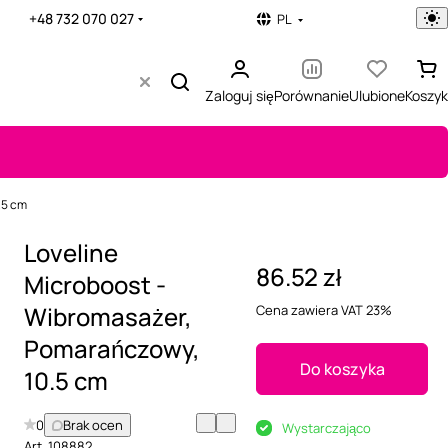
+48 732 070 027
PL
Zaloguj się
Porównanie
Ulubione
Koszyk
.5 cm
Loveline
86.52 zł
Microboost -
Wibromasażer,
Cena zawiera VAT 23%
Pomarańczowy,
Do koszyka
10.5 cm
0
Brak ocen
Wystarczająco
Art.
108882