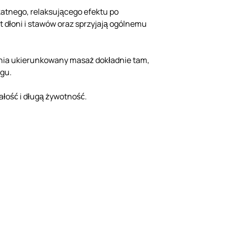
katnego, relaksującego efektu po
t dłoni i stawów oraz sprzyjają ogólnemu
wnia ukierunkowany masaż dokładnie tam,
ngu.
łość i długą żywotność.