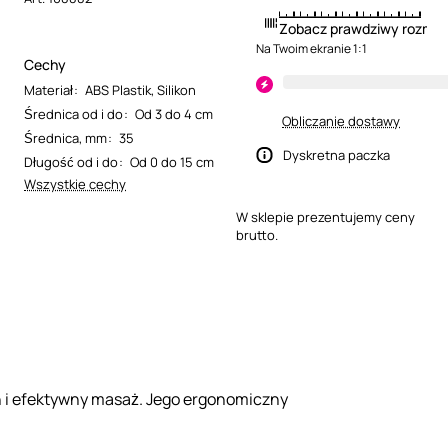
Zobacz prawdziwy rozmia
Na Twoim ekranie 1:1
Cechy
Materiał
:
ABS Plastik
,
Silikon
Średnica od i do
:
Od 3 do 4 cm
Obliczanie dostawy
Średnica, mm
:
35
Dyskretna paczka
Długość od i do
:
Od 0 do 15 cm
Wszystkie cechy
W sklepie prezentujemy ceny
brutto.
n i efektywny masaż. Jego ergonomiczny