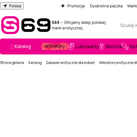
Polska
Promocje
Dyskretna paczka
Mark
S69
— Oficjalny sklep polskiej
marki erotycznej
Wibratory
Katalog
Lubrykanty
Bielizna
Kor
Strona główna
Katalog
Zabawki erotyczne dla kobiet
Wibratory erotyczne dl