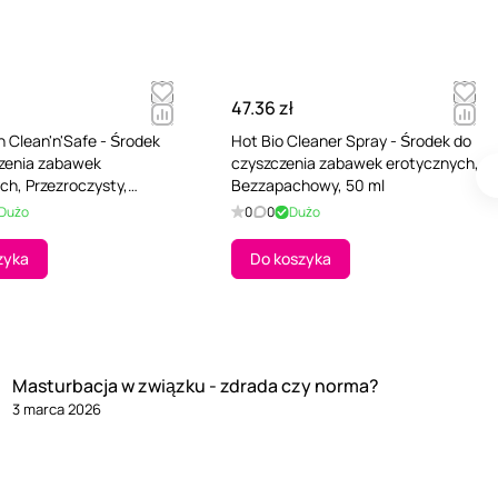
47.36 zł
n Clean'n'Safe - Środek
Hot Bio Cleaner Spray - Środek do
zenia zabawek
czyszczenia zabawek erotycznych,
ch, Przezroczysty,
Bezzapachowy, 50 ml
howy, 200 ml
Dużo
0
0
Dużo
zyka
Do koszyka
Masturbacja w związku - zdrada czy norma?
3 marca 2026