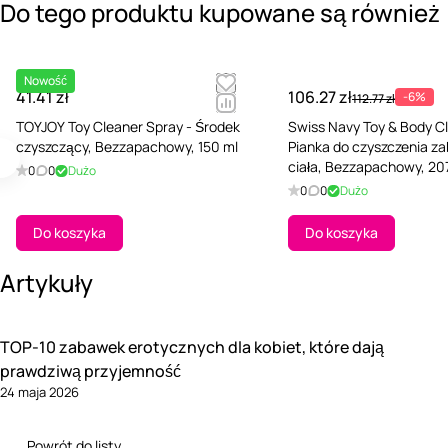
Do tego produktu kupowane są również
Nowość
41.41 zł
106.27 zł
-6%
112.77 zł
TOYJOY Toy Cleaner Spray - Środek
Swiss Navy Toy & Body Cl
czyszczący, Bezzapachowy, 150 ml
Pianka do czyszczenia za
ciała, Bezzapachowy, 20
0
0
Dużo
0
0
Dużo
Do koszyka
Do koszyka
Artykuły
TOP-10 zabawek erotycznych dla kobiet, które dają
prawdziwą przyjemność
24 maja 2026
Powrót do listy