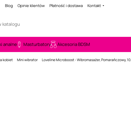
i
Blog
Opinie klientów
Płatność i dostawa
Kontakt
ki analne
Masturbatory
Akcesoria BDSM
a kobiet
Mini wibrator
Loveline Microboost - Wibromasażer, Pomarańczowy, 10