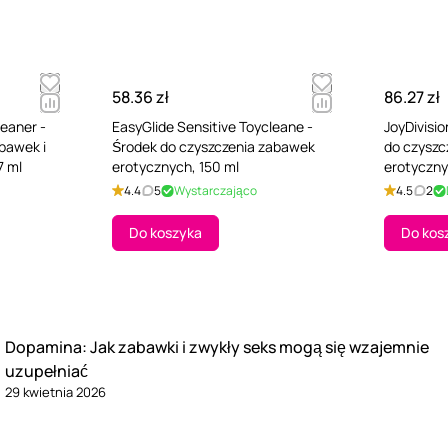
58.36 zł
86.27 zł
eaner -
EasyGlide Sensitive Toycleane -
JoyDivisio
bawek i
Środek do czyszczenia zabawek
do czyszc
7 ml
erotycznych, 150 ml
erotyczny
Bezzapac
4.4
5
Wystarczająco
4.5
2
Do koszyka
Do kos
Dopamina: Jak zabawki i zwykły seks mogą się wzajemnie
uzupełniać
29 kwietnia 2026