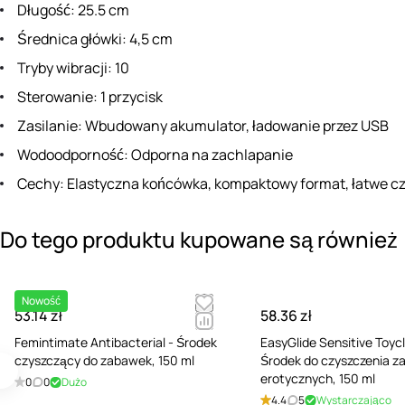
Długość: 25.5 cm
Średnica główki: 4,5 cm
Tryby wibracji: 10
Sterowanie: 1 przycisk
Zasilanie: Wbudowany akumulator, ładowanie przez USB
Wodoodporność: Odporna na zachlapanie
Cechy: Elastyczna końcówka, kompaktowy format, łatwe c
Do tego produktu kupowane są również
Nowość
53.14 zł
58.36 zł
Femintimate Antibacterial - Środek
EasyGlide Sensitive Toyc
czyszczący do zabawek, 150 ml
Środek do czyszczenia 
erotycznych, 150 ml
0
0
Dużo
4.4
5
Wystarczająco