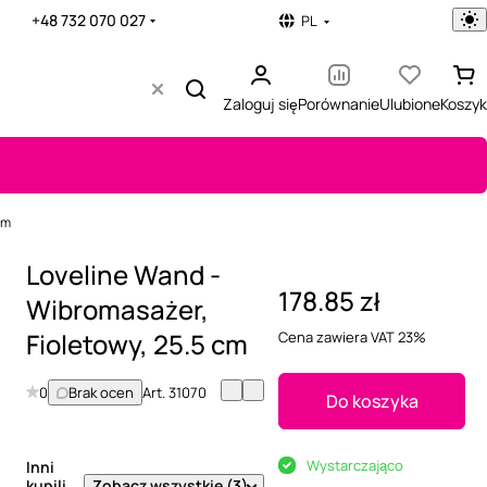
+48 732 070 027
PL
Zaloguj się
Porównanie
Ulubione
Koszyk
cm
Loveline Wand -
178.85 zł
Wibromasażer,
Fioletowy, 25.5 cm
Cena zawiera VAT 23%
0
Brak ocen
Art.
31070
Do koszyka
Wystarczająco
Inni
Zobacz wszystkie (3)
kupili