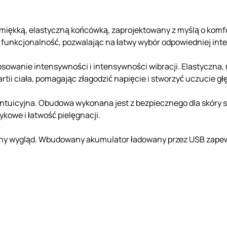
 miękką, elastyczną końcówką, zaprojektowany z myślą o kom
 funkcjonalność, pozwalając na łatwy wybór odpowiedniej int
stosowanie intensywności i intensywności wibracji. Elastyczn
tii ciała, pomagając złagodzić napięcie i stworzyć uczucie gł
 i intuicyjna. Obudowa wykonana jest z bezpiecznego dla skóry
kowe i łatwość pielęgnacji.
yjny wygląd. Wbudowany akumulator ładowany przez USB zapew