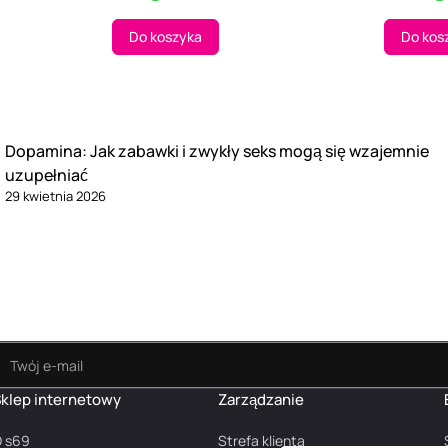
Do koszyka
Do kos
Dopamina: Jak zabawki i zwykły seks mogą się wzajemnie
uzupełniać
29 kwietnia 2026
klep internetowy
Zarządzanie
 s69
Strefa klienta