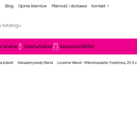
i
Blog
Opinie klientów
Płatność i dostawa
Kontakt
ki analne
Masturbatory
Akcesoria BDSM
a kobiet
Masażery body Wand
Loveline Wand - Wibromasażer, Fioletowy, 25.5 