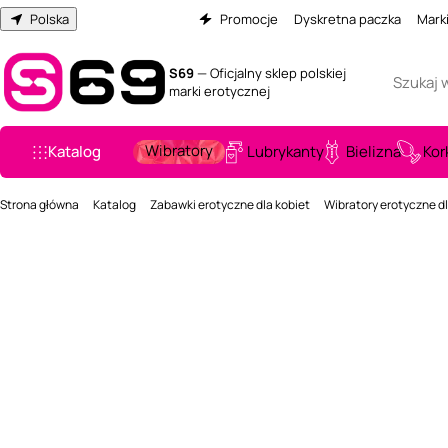
Polska
Promocje
Dyskretna paczka
Mark
S69
— Oficjalny sklep polskiej
marki erotycznej
Wibratory
Katalog
Lubrykanty
Bielizna
Kor
Strona główna
Katalog
Zabawki erotyczne dla kobiet
Wibratory erotyczne dl