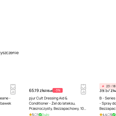
zyszczenie
23
18
65.19 zł
39.57 zł
-3%
67.15 zł
4
leane -
pjur Cult Dressing Aid &
B - Serie
zabawek
Conditioner - Żel do lateksu,
- Spray d
Przezroczysty, Bezzapachowy, 100
Bezzapac
ml
5
1
Dużo
4.4
5