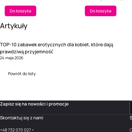
Do koszyka
Do koszyka
Artykuły
TOP-10 zabawek erotycznych dla kobiet, które dają
prawdziwą przyjemność
24 maja 2026
Powrót do listy
Zapisz się na nowości i promocje
Skontaktuj się z nami
S
+48 732 070 027
O