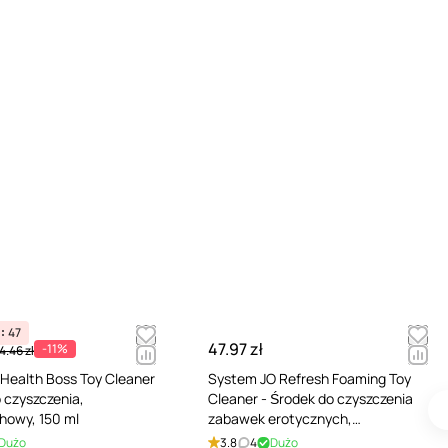
47
47.97 zł
-11%
4.46 zł
s Health Boss Toy Cleaner
System JO Refresh Foaming Toy
o czyszczenia,
Cleaner - Środek do czyszczenia
howy, 150 ml
zabawek erotycznych,
Bezzapachowy, 50 ml
Dużo
3.8
4
Dużo