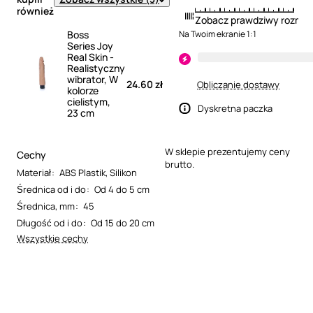
również
Zobacz prawdziwy rozmia
Boss
Na Twoim ekranie 1:1
Series Joy
Real Skin -
Realistyczny
wibrator, W
24.60 zł
Obliczanie dostawy
kolorze
cielistym,
Dyskretna paczka
23 cm
W sklepie prezentujemy ceny
Cechy
brutto.
Materiał
:
ABS Plastik
,
Silikon
Średnica od i do
:
Od 4 do 5 cm
Średnica, mm
:
45
Długość od i do
:
Od 15 do 20 cm
Wszystkie cechy