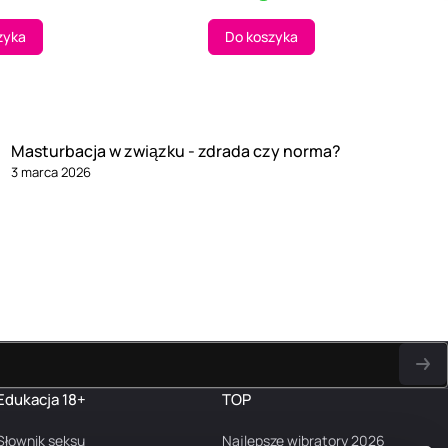
zyka
Do koszyka
Masturbacja w związku - zdrada czy norma?
3 marca 2026
Edukacja 18+
TOP
Słownik seksu
Najlepsze wibratory 2026