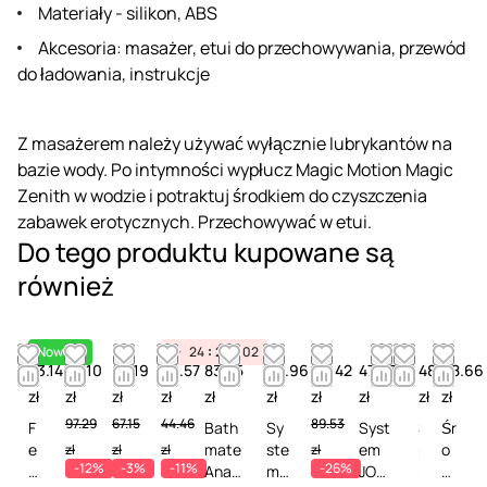
Materiały - silikon, ABS
Akcesoria: masażer, etui do przechowywania, przewód
do ładowania, instrukcje
Z masażerem należy używać wyłącznie lubrykantów na
bazie wody. Po intymności wypłucz Magic Motion Magic
Zenith w wodzie i potraktuj środkiem do czyszczenia
zabawek erotycznych. Przechowywać w etui.
Do tego produktu kupowane są
również
Nowość
24
20
02
53.14
86.10
65.19
39.57
83.25
63.96
66.42
47.97
48.61
68.66
zł
zł
zł
zł
zł
zł
zł
zł
zł
zł
97.29
67.15
44.46
89.53
F
Bath
Sy
Syst
S
Śr
e
mate
ste
em
p
o
zł
zł
zł
zł
-12%
-3%
-11%
-26%
m
Anal
m
JO
r
d