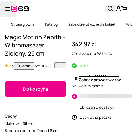
Strona główna
Katalog
Zabawki erotyczne dla kobiet
Wib
Magic Motion Zenith -
342.97 zł
Wibromasażer,
Zielony, 29 cm
Cena zawiera VAT 23%
Mało
4.3
6 opinii
Art.
16287
Zobacz prawdziwy rozmiar
Na Twoim ekranie 1:1
Do koszyka
Obliczanie dostawy
Cechy
Dyskretna paczka
Materiał
:
Silikon
Średnica od i do
:
Ponad 6 cm