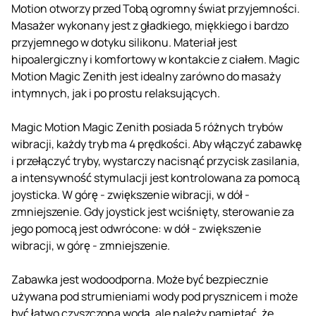
Motion otworzy przed Tobą ogromny świat przyjemności.
Masażer wykonany jest z gładkiego, miękkiego i bardzo
przyjemnego w dotyku silikonu. Materiał jest
hipoalergiczny i komfortowy w kontakcie z ciałem. Magic
Motion Magic Zenith jest idealny zarówno do masaży
intymnych, jak i po prostu relaksujących.
Magic Motion Magic Zenith posiada 5 różnych trybów
wibracji, każdy tryb ma 4 prędkości. Aby włączyć zabawkę
i przełączyć tryby, wystarczy nacisnąć przycisk zasilania,
a intensywność stymulacji jest kontrolowana za pomocą
joysticka. W górę - zwiększenie wibracji, w dół -
zmniejszenie. Gdy joystick jest wciśnięty, sterowanie za
jego pomocą jest odwrócone: w dół - zwiększenie
wibracji, w górę - zmniejszenie.
Zabawka jest wodoodporna. Może być bezpiecznie
używana pod strumieniami wody pod prysznicem i może
być łatwo czyszczona wodą, ale należy pamiętać, że