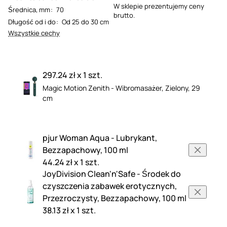
W sklepie prezentujemy ceny
Średnica, mm
:
70
brutto.
Długość od i do
:
Od 25 do 30 cm
Wszystkie cechy
297.24 zł x 1 szt.
Magic Motion Zenith - Wibromasażer, Zielony, 29
cm
pjur Woman Aqua - Lubrykant,
Bezzapachowy, 100 ml
44.24 zł x 1 szt.
JoyDivision Clean'n'Safe - Środek do
czyszczenia zabawek erotycznych,
Przezroczysty, Bezzapachowy, 100 ml
38.13 zł x 1 szt.