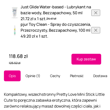
Just Glide Water-based - Lubrykant na
bazie wody, Bezzapachowy, 50 ml
21.72 zł x 1 szt.
24.41 zł
pjur Toy Clean - Spray do czyszczenia,
Przezroczysty, Bezzapachowy, 100 ml
49.20 zł x 1 szt.
118.68 zł
Kup zestaw
125.52 zł
Opis
Opinie
1
Cechy
Płatność
Dostawa
Kompaktowy, wszechstronny Pretty Love Mini Stick Little
Cute to poręczna zabawka erotyczna, która zapewni
zarówno relaksujący masaż dowolnej części ciała, jak i