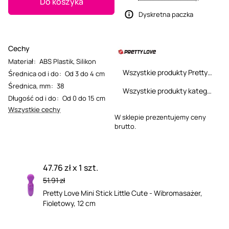
Do koszyka
Dyskretna paczka
Cechy
Materiał
:
ABS Plastik
,
Silikon
Wszystkie produkty Pretty Love
Średnica od i do
:
Od 3 do 4 cm
Średnica, mm
:
38
Wszystkie produkty kategorii
Długość od i do
:
Od 0 do 15 cm
Wszystkie cechy
W sklepie prezentujemy ceny
brutto.
47.76 zł x 1 szt.
51.91 zł
Pretty Love Mini Stick Little Cute - Wibromasażer,
Fioletowy, 12 cm