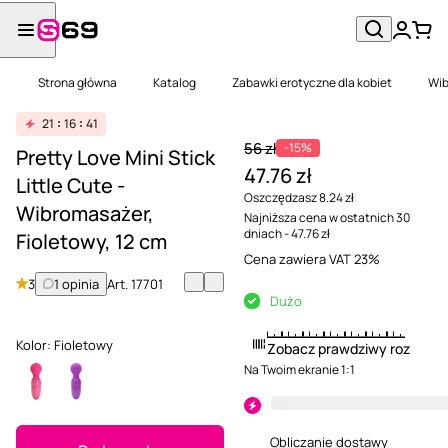
Strona główna
Katalog
Zabawki erotyczne dla kobiet
Wib
21
16
41
56 zł
-15%
Pretty Love Mini Stick
47.76 zł
Little Cute -
Oszczędzasz 8.24 zł
Wibromasażer,
Najniższa cena w ostatnich 30
dniach - 47.76 zł
Fioletowy, 12 cm
Cena zawiera VAT 23%
3
1 opinia
Art.
17701
Dużo
Kolor:
Fioletowy
Zobacz prawdziwy rozmiar
Na Twoim ekranie 1:1
Obliczanie dostawy