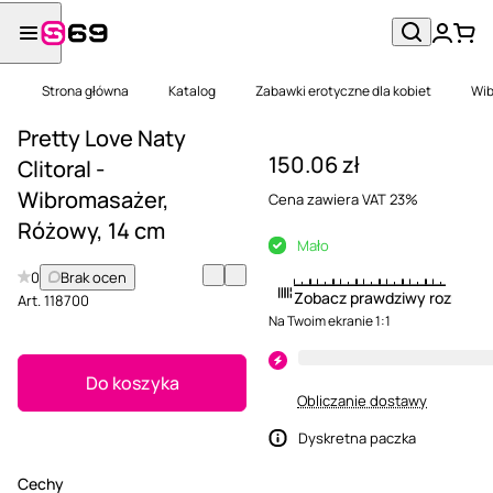
Strona główna
Katalog
Zabawki erotyczne dla kobiet
Wib
Pretty Love Naty
150.06 zł
Clitoral -
Wibromasażer,
Cena zawiera VAT 23%
Różowy, 14 cm
Mało
0
Brak ocen
Zobacz prawdziwy rozmiar
Art.
118700
Na Twoim ekranie 1:1
Do koszyka
Obliczanie dostawy
Dyskretna paczka
Cechy