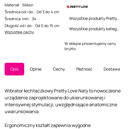
Materiał
:
Silikon
Średnica od i do
:
Od 3 do 4 cm
Wszystkie produkty Pretty Love
Średnica, mm
:
34
Długość od i do
:
Od 0 do 15 cm
Wszystkie produkty kategorii
Wszystkie cechy
W sklepie prezentujemy ceny
brutto.
Opis
Opinie
Cechy
Płatność
Dostawa
Wibrator łechtaczkowy Pretty Love Naty to nowoczesne
urządzenie zaprojektowane do ukierunkowanej i
intensywnej stymulacji, uwzględniające anatomiczne
uwarunkowania.
Ergonomiczny kształt zapewnia wygodne