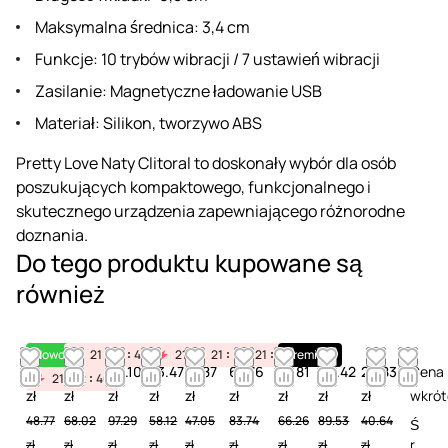
Maksymalna średnica: 3,4 cm
Funkcje: 10 trybów wibracji / 7 ustawień wibracji
Zasilanie: Magnetyczne ładowanie USB
Materiał: Silikon, tworzywo ABS
Pretty Love Naty Clitoral to doskonały wybór dla osób
poszukujących kompaktowego, funkcjonalnego i
skutecznego urządzenia zapewniającego różnorodne
doznania.
Do tego produktu kupowane są
również
Nowość
21
12
46
21
12
21
46
12
46
21
12
Premium
46
43.41
50.10
86.10
53.47
41.87
67.76
57.81
66.42
25.83
Cena
21
12
46
zł
zł
zł
zł
zł
zł
zł
zł
zł
wkrót
48.77
68.02
97.29
58.12
47.05
83.74
66.26
89.53
40.64
Ś
r
zł
zł
zł
zł
zł
zł
zł
zł
zł