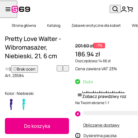
Strona główna
Katalog
Zabawki erotyczne dla kobiet
Wib
Pretty Love Walter -
201.60 zł
-7%
Wibromasażer,
186.94 zł
Niebieski, 21, 6 cm
Oszczędzasz 14.66 zł
Cena zawiera VAT 23%
0
Brak ocen
Art.
23584
Dużo
Kolor:
Niebieski
Zobacz prawdziwy rozmiar
Na Twoim ekranie 1:1
Obliczanie dostawy
Do koszyka
Dyskretna paczka