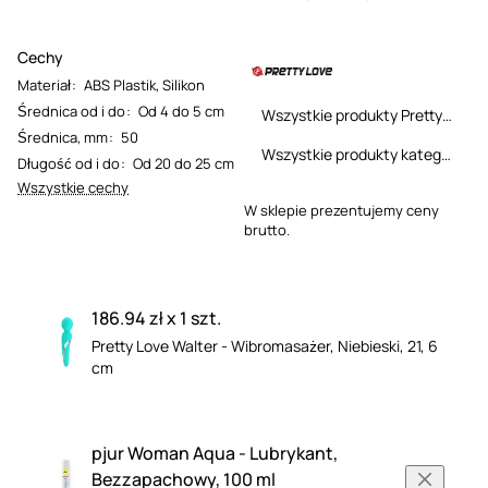
Cechy
Materiał
:
ABS Plastik
,
Silikon
Średnica od i do
:
Od 4 do 5 cm
Wszystkie produkty Pretty Love
Średnica, mm
:
50
Wszystkie produkty kategorii
Długość od i do
:
Od 20 do 25 cm
Wszystkie cechy
W sklepie prezentujemy ceny
brutto.
186.94 zł x 1 szt.
Pretty Love Walter - Wibromasażer, Niebieski, 21, 6
cm
pjur Woman Aqua - Lubrykant,
Bezzapachowy, 100 ml