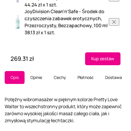
44.24 zł x 1 szt.
JoyDivision Clean'n'Safe - Środek do
czyszczenia zabawek erotycznych,
Przezroczysty, Bezzapachowy, 100 ml
38.13 zł x 1 szt.
269.31 zł
Kup zestaw
Opis
Opinie
Cechy
Płatność
Dostawa
Potężny wibromasażer w pięknym kolorze Pretty Love
Walter to wszechstronny produkt, który może zapewnić
zarówno wysokiej jakości masaż całego ciała, jak i
zmysłową stymulację łechtaczki.