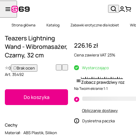
Strona główna
Katalog
Zabawki erotyczne dla kobiet
Wib
Teazers Lightning
226.16 zł
Wand - Wibromasażer,
Czarny, 32 cm
Cena zawiera VAT 23%
Wystarczająco
0
Brak ocen
Art.
35492
Zobacz prawdziwy rozmiar
Na Twoim ekranie 1:1
Do koszyka
Obliczanie dostawy
Dyskretna paczka
Cechy
Materiał
:
ABS Plastik
,
Silikon