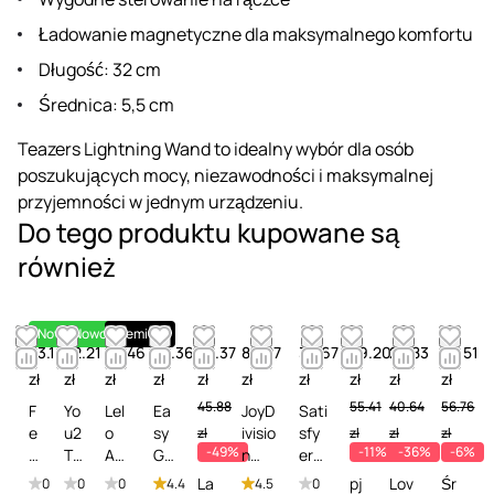
Ładowanie magnetyczne dla maksymalnego komfortu
Długość: 32 cm
Średnica: 5,5 cm
Teazers Lightning Wand to idealny wybór dla osób
poszukujących mocy, niezawodności i maksymalnej
przyjemności w jednym urządzeniu.
Do tego produktu kupowane są
również
Nowość
Nowość
Premium
53.14
52.21
54.46
58.36
23.37
86.27
35.67
49.20
25.83
53.51
zł
zł
zł
zł
zł
zł
zł
zł
zł
zł
45.88
55.41
40.64
56.76
F
Yo
Lel
Ea
JoyD
Sati
e
u2
o
sy
ivisio
sfy
zł
zł
zł
zł
-49%
-11%
-36%
-6%
m
To
Ant
Gli
n
er
in
ys
iba
de
Clea
Gen
La
pj
Lov
Śr
0
0
0
4.4
4.5
0