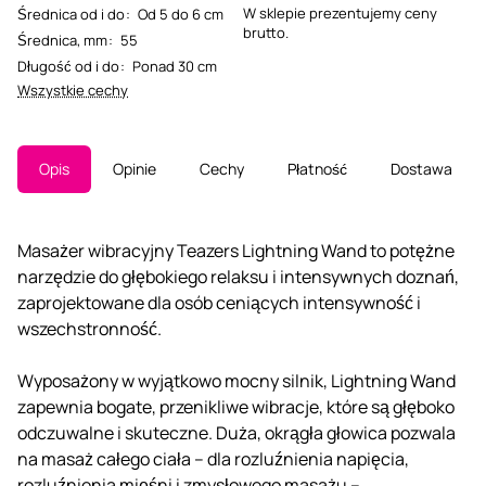
W sklepie prezentujemy ceny
Średnica od i do
:
Od 5 do 6 cm
brutto.
Średnica, mm
:
55
Długość od i do
:
Ponad 30 cm
Wszystkie cechy
Opis
Opinie
Cechy
Płatność
Dostawa
Masażer wibracyjny Teazers Lightning Wand to potężne
narzędzie do głębokiego relaksu i intensywnych doznań,
zaprojektowane dla osób ceniących intensywność i
wszechstronność.
Wyposażony w wyjątkowo mocny silnik, Lightning Wand
zapewnia bogate, przenikliwe wibracje, które są głęboko
odczuwalne i skuteczne. Duża, okrągła głowica pozwala
na masaż całego ciała – dla rozluźnienia napięcia,
rozluźnienia mięśni i zmysłowego masażu –