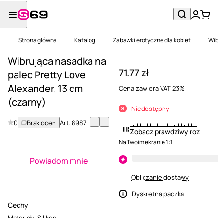
Strona główna
Katalog
Zabawki erotyczne dla kobiet
Wib
Wibrująca nasadka na
71.77 zł
palec Pretty Love
Alexander, 13 cm
Cena zawiera VAT 23%
(czarny)
Niedostępny
0
Brak ocen
Art.
8987
Zobacz prawdziwy rozmiar
Na Twoim ekranie 1:1
Powiadom mnie
Obliczanie dostawy
Dyskretna paczka
Cechy
Materiał
:
Silikon