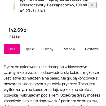
Przezroczysty, Bezzapachowy, 100 ml
49.20 zł x 1 szt.
142.69 zł
145.38 zł
Opis
Opinie
Cechy
Płatność
Dostawa
Dysza do palcowania jest dostępna w klasycznym
czarnym kolorze. Jest odpowiednia dla kobiet i mężczyzn.
Jest łatwa do nałożenia na palec. Ma grubą końcówkę z
obszarem składającym się z wielu pryszczy. Trzon jest
wytłoczony, a na końcu znajduje się kolejna strefa z
posypką i wibrującym pociskiem. Dzięki tej dyszy możesz
zaspokoić siebie lub doprowadzić partnera do orgazmu,