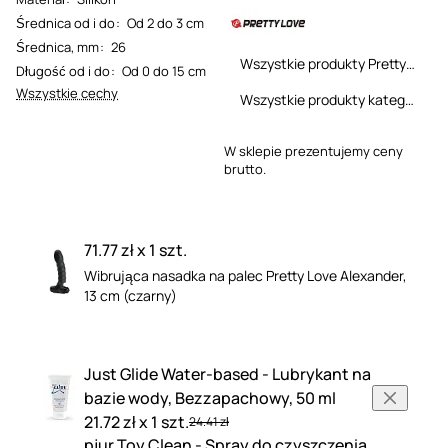
Średnica od i do
:
Od 2 do 3 cm
Średnica, mm
:
26
Wszystkie produkty Pretty Love
Długość od i do
:
Od 0 do 15 cm
Wszystkie cechy
Wszystkie produkty kategorii
W sklepie prezentujemy ceny
brutto.
71.77 zł x 1 szt.
Wibrująca nasadka na palec Pretty Love Alexander,
13 cm (czarny)
Just Glide Water-based - Lubrykant na
bazie wody, Bezzapachowy, 50 ml
21.72 zł x 1 szt.
24.41 zł
pjur Toy Clean - Spray do czyszczenia,