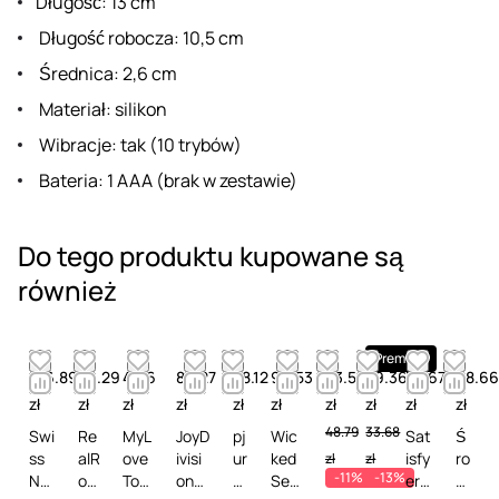
Długość: 13 cm
Długość robocza: 10,5 cm
Średnica: 2,6 cm
Materiał: silikon
Wibracje: tak (10 trybów)
Bateria: 1 AAA (brak w zestawie)
Do tego produktu kupowane są
również
Premium
126.89
49.29
41.16
86.27
58.12
90.53
43.52
29.36
35.67
68.66
zł
zł
zł
zł
zł
zł
zł
zł
zł
zł
48.79
33.68
Swi
Re
MyL
JoyD
pj
Wic
Sat
Ś
ss
alR
ove
ivisi
ur
ked
isfy
ro
zł
zł
-11%
-13%
Na
oc
Toy
on
M
Sen
er
d