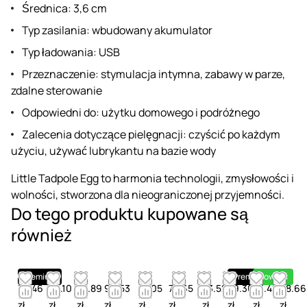
Średnica: 3,6 cm
Typ zasilania: wbudowany akumulator
Typ ładowania: USB
Przeznaczenie: stymulacja intymna, zabawy w parze,
zdalne sterowanie
Odpowiedni do: użytku domowego i podróżnego
Zalecenia dotyczące pielęgnacji: czyścić po każdym
użyciu, używać lubrykantu na bazie wody
Little Tadpole Egg to harmonia technologii, zmysłowości i
wolności, stworzona dla nieograniczonej przyjemności.
Do tego produktu kupowane są
również
Premium
Premium
Nowość
54.46
86.10
52.89
90.53
47.05
73.65
43.52
29.36
43.42
68.66
zł
zł
zł
zł
zł
zł
zł
zł
zł
zł