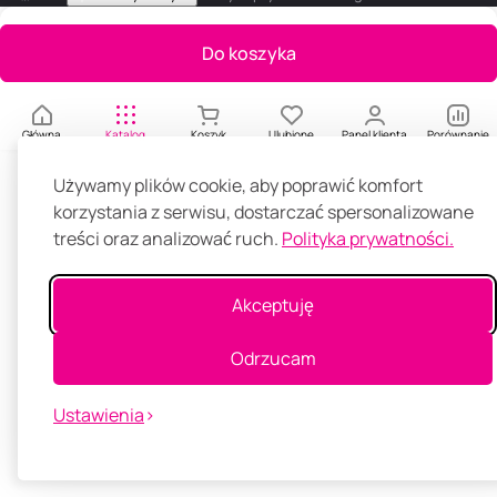
5
m
Do koszyka
l
Główna
Katalog
Koszyk
Ulubione
Panel klienta
Porównanie
Używamy plików cookie, aby poprawić komfort
korzystania z serwisu, dostarczać spersonalizowane
treści oraz analizować ruch.
Polityka prywatności.
Akceptuję
Odrzucam
Ustawienia