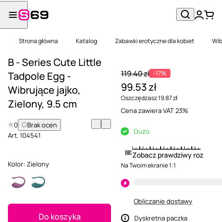
Strona główna
Katalog
Zabawki erotyczne dla kobiet
Wib
B - Series Cute Little
119.40 zł
-17%
Tadpole Egg -
99.53 zł
Wibrujące jajko,
Oszczędzasz 19.87 zł
Zielony, 9.5 cm
Cena zawiera VAT 23%
0
Brak ocen
Dużo
Art.
104541
Zobacz prawdziwy rozmiar
Kolor:
Zielony
Na Twoim ekranie 1:1
Obliczanie dostawy
Do koszyka
Dyskretna paczka