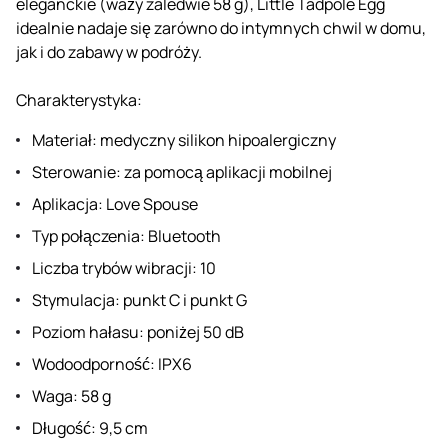
eleganckie (waży zaledwie 58 g), Little Tadpole Egg
idealnie nadaje się zarówno do intymnych chwil w domu,
jak i do zabawy w podróży.
Charakterystyka:
Materiał: medyczny silikon hipoalergiczny
Sterowanie: za pomocą aplikacji mobilnej
Aplikacja: Love Spouse
Typ połączenia: Bluetooth
Liczba trybów wibracji: 10
Stymulacja: punkt C i punkt G
Poziom hałasu: poniżej 50 dB
Wodoodporność: IPX6
Waga: 58 g
Długość: 9,5 cm