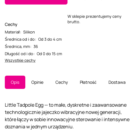
W sklepie prezentujemy ceny
brutto.
Cechy
Materiał
:
Silikon
Średnica od i do
:
Od 3 do 4 cm
Średnica, mm
:
36
Długość od i do
:
Od 0 do 15 cm
Wszystkie cechy
Opis
Opinie
Cechy
Płatność
Dostawa
Little Tadpole Egg — to małe, dyskretne i zaawansowane
technologicznie jajeczko wibracyjne nowej generacji,
które łączy w sobie innowacyjne sterowanie i intensywne
doznania w jednym urządzeniu.