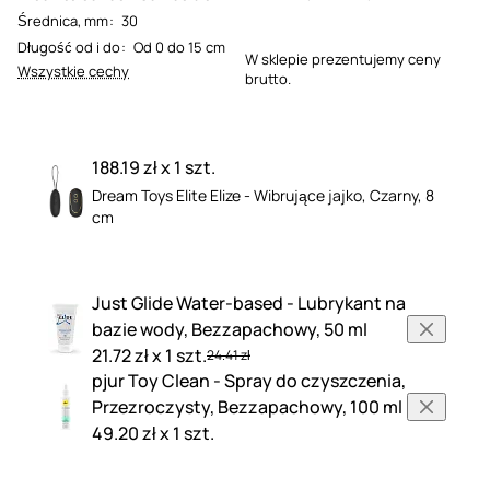
Średnica, mm
:
30
Długość od i do
:
Od 0 do 15 cm
W sklepie prezentujemy ceny
Wszystkie cechy
brutto.
188.19 zł x 1 szt.
Dream Toys Elite Elize - Wibrujące jajko, Czarny, 8
cm
Just Glide Water-based - Lubrykant na
bazie wody, Bezzapachowy, 50 ml
21.72 zł x 1 szt.
24.41 zł
pjur Toy Clean - Spray do czyszczenia,
Przezroczysty, Bezzapachowy, 100 ml
49.20 zł x 1 szt.