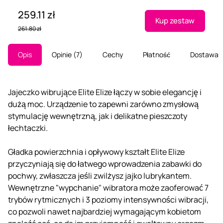
259.11 zł
Kup zestaw
261.80 zł
Opis
Opinie
7
Cechy
Płatność
Dostawa
Jajeczko wibrujące Elite Elize łączy w sobie elegancję i
dużą moc. Urządzenie to zapewni zarówno zmysłową
stymulację wewnętrzną, jak i delikatne pieszczoty
łechtaczki.
Gładka powierzchnia i opływowy kształt Elite Elize
przyczyniają się do łatwego wprowadzenia zabawki do
pochwy, zwłaszcza jeśli zwilżysz jajko lubrykantem.
Wewnętrzne "wypchanie" wibratora może zaoferować 7
trybów rytmicznych i 3 poziomy intensywności wibracji,
co pozwoli nawet najbardziej wymagającym kobietom