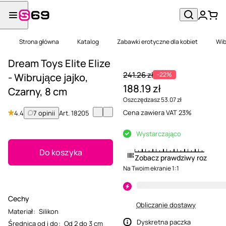
Strona główna
Katalog
Zabawki erotyczne dla kobiet
Wib
Dream Toys Elite Elize
241.26 zł
-22%
- Wibrujące jajko,
188.19 zł
Czarny, 8 cm
Oszczędzasz 53.07 zł
Cena zawiera VAT 23%
4.4
7 opinii
Art.
18205
Wystarczająco
Do koszyka
Zobacz prawdziwy rozmiar
Na Twoim ekranie 1:1
Cechy
Obliczanie dostawy
Materiał
:
Silikon
Dyskretna paczka
Średnica od i do
:
Od 2 do 3 cm