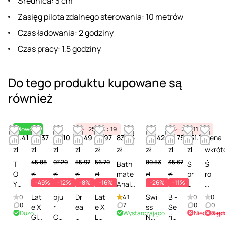
Średnica: 3 cm
Zasięg pilota zdalnego sterowania: 10 metrów
Czas ładowania: 2 godziny
Czas pracy: 1,5 godziny
Do tego produktu kupowane są
również
Nowość
25
11
19
25
11
19
41.41
23.37
86.10
51.49
47.97
83.25
66.42
31.75
131.77
Cena
zł
zł
zł
zł
zł
zł
zł
zł
zł
wkrót
45.88
97.29
55.97
56.79
89.53
35.67
T
Bath
S
Ś
O
mate
pr
ro
zł
zł
zł
zł
zł
zł
-49%
-12%
-8%
-16%
-26%
-11%
YJ
Anal
ay
d
O
Toy
cz
e
Lat
pju
Dr
Lat
Swi
B -
0
4.1
0
0
Y
Clean
ys
k
0
7
0
0
e X
r
ea
e X
ss
Se
Dużo
Wystarczająco
Niedostęp
Nied
To
er -
zc
c
Gla
Cul
mt
Lat
Nav
rie
y
Środ
zą
z