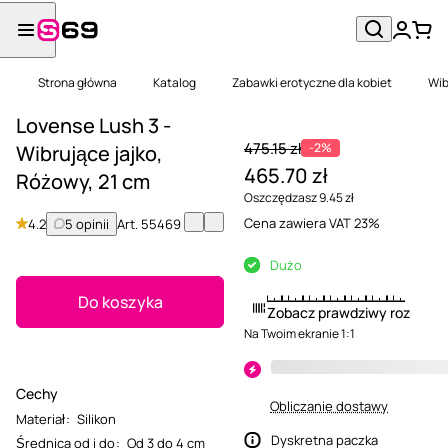
Strona główna
Katalog
Zabawki erotyczne dla kobiet
Wib
Lovense Lush 3 -
475.15 zł
-2%
Wibrujące jajko,
465.70 zł
Różowy, 21 cm
Oszczędzasz 9.45 zł
Cena zawiera VAT 23%
4.2
5 opinii
Art.
55469
Dużo
Do koszyka
Zobacz prawdziwy rozmiar
Na Twoim ekranie 1:1
Cechy
Obliczanie dostawy
Materiał
:
Silikon
Dyskretna paczka
Średnica od i do
:
Od 3 do 4 cm