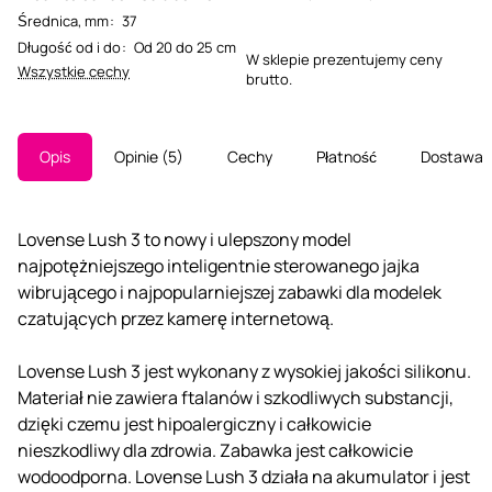
Średnica, mm
:
37
Długość od i do
:
Od 20 do 25 cm
W sklepie prezentujemy ceny
Wszystkie cechy
brutto.
Opis
Opinie
5
Cechy
Płatność
Dostawa
Lovense Lush 3 to nowy i ulepszony model
najpotężniejszego inteligentnie sterowanego jajka
wibrującego i najpopularniejszej zabawki dla modelek
czatujących przez kamerę internetową.
Lovense Lush 3 jest wykonany z wysokiej jakości silikonu.
Materiał nie zawiera ftalanów i szkodliwych substancji,
dzięki czemu jest hipoalergiczny i całkowicie
nieszkodliwy dla zdrowia. Zabawka jest całkowicie
wodoodporna. Lovense Lush 3 działa na akumulator i jest