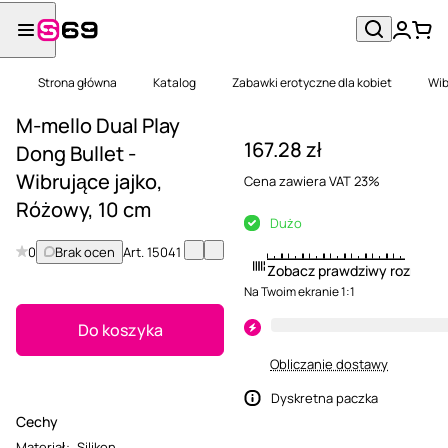
Strona główna
Katalog
Zabawki erotyczne dla kobiet
Wib
M-mello Dual Play
167.28 zł
Dong Bullet -
Wibrujące jajko,
Cena zawiera VAT 23%
Różowy, 10 cm
Dużo
0
Brak ocen
Art.
15041
Zobacz prawdziwy rozmiar
Na Twoim ekranie 1:1
Do koszyka
Obliczanie dostawy
Dyskretna paczka
Cechy
Materiał
:
Silikon