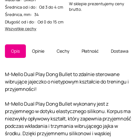
W sklepie prezentujemy ceny
Średnica od i do
:
Od 3 do 4 cm
brutto.
Średnica, mm
:
34
Długość od i do
:
Od 0 do 15 cm
Wszystkie cechy
Opis
Opinie
Cechy
Płatność
Dostawa
M-Mello Dual Play Dong Bullet to zdalnie sterowane
wibrujące jajeczko o nietypowym kształcie do treningu i
przyjemności!
M-Mello Dual Play Dong Bullet wykonany jest z
przyjemnego w dotyku elastycznego silikonu. Korpus ma
niezwykły opływowy kształt, który zapewnia przyjemność
podczas wkładania i trzymania wibrującego jajka w
środku. Dzięki przyjemnemu silikonowi i wąskiej