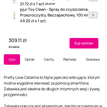
21.72 zł x 1 szt.
24.41 zł
pjur Toy Clean - Spray do czyszczenia,
Przezroczysty, Bezzapachowy, 100 ml
49.20 zł x 1 szt.
309.11 zł
Kup zestaw
311.80 zł
Opis
Opinie
Cechy
Płatność
Dostawa
Pretty Love Catalina to fajne jajeczko wibrujące, którym
można wygodnie sterować za pomocą smartfona.
Zabawka jest idealna do długich intymnych sesji i żywej
przyjemności.
Zabawka pokryta jest aksamitnym, bardzo przyjemnym w