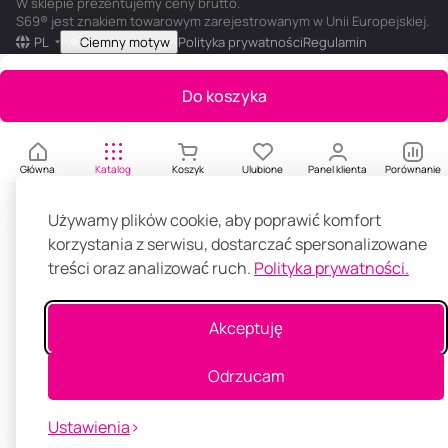
W sklepie prezentujemy ceny brutto.
S69® jest znakiem towarowym zarejestrowanym w Unii Europejskiej.
PL
Ciemny motyw
Polityka prywatności
Regulamin
Do koszyka
Główna
Katalog
Koszyk
Ulubione
Panel klienta
Porównanie
Używamy plików cookie, aby poprawić komfort
korzystania z serwisu, dostarczać spersonalizowane
treści oraz analizować ruch.
Polityka prywatności.
Akceptuję
Odrzucam
Ustawienia