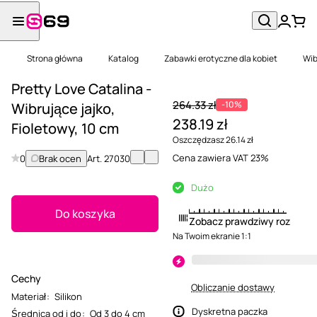
Strona główna
Katalog
Zabawki erotyczne dla kobiet
Wib
Pretty Love Catalina -
264.33 zł
-10%
Wibrujące jajko,
238.19 zł
Fioletowy, 10 cm
Oszczędzasz 26.14 zł
Cena zawiera VAT 23%
0
Brak ocen
Art.
27030
Dużo
Do koszyka
Zobacz prawdziwy rozmiar
Na Twoim ekranie 1:1
Cechy
Obliczanie dostawy
Materiał
:
Silikon
Dyskretna paczka
Średnica od i do
:
Od 3 do 4 cm