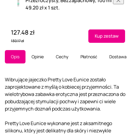
Przezroczysty, Bezzapachowy, 100 ml
49.20 zł x 1 szt.
127.48 zł
Kup zestaw
130.17 zł
Opis
Opinie
Cechy
Płatność
Dostawa
Wibrujące jajeczko Pretty Love Eunice zostało
zaprojektowane z myślą o kobiecej przyjemności. Ta
wielotrybowa zabawka erotyczna jest przeznaczona do
pobudzającej stymulacji pochwy i zapewni ci wiele
przyjemnych doznań podczas użytkowania.
Pretty Love Eunice wykonane jest z aksamitnego
silikonu, który jest delikatny dla skóry i niezwykle