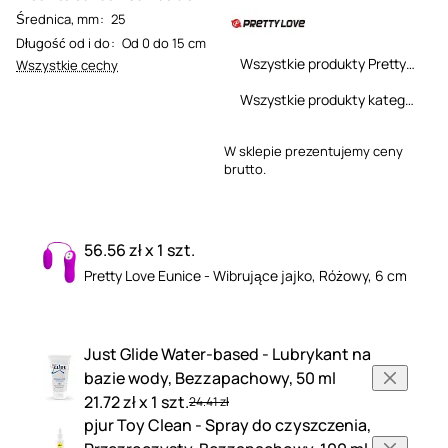
Średnica, mm
:
25
Długość od i do
:
Od 0 do 15 cm
Wszystkie produkty Pretty Love
Wszystkie cechy
Wszystkie produkty kategorii
W sklepie prezentujemy ceny
brutto.
56.56 zł x 1 szt.
Pretty Love Eunice - Wibrujące jajko, Różowy, 6 cm
Just Glide Water-based - Lubrykant na
bazie wody, Bezzapachowy, 50 ml
21.72 zł x 1 szt.
24.41 zł
pjur Toy Clean - Spray do czyszczenia,