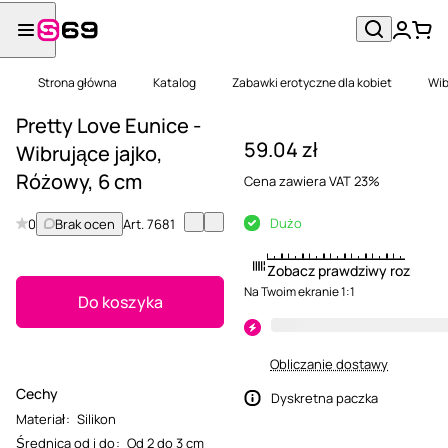
Strona główna
Katalog
Zabawki erotyczne dla kobiet
Wib
Pretty Love Eunice -
59.04 zł
Wibrujące jajko,
Różowy, 6 cm
Cena zawiera VAT 23%
Dużo
0
Brak ocen
Art.
7681
Zobacz prawdziwy rozmiar
Na Twoim ekranie 1:1
Do koszyka
Obliczanie dostawy
Cechy
Dyskretna paczka
Materiał
:
Silikon
Średnica od i do
:
Od 2 do 3 cm