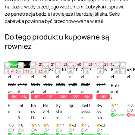
na bazie wody przed jego włożeniem. Lubrykant sprawi,
że penetracja będzie łatwiejsza i bardziej śliska. Seks
zabawka powinna być przechowywana w etui.
Do tego produktu kupowane są
również
Nowość
Premium
21
12
21
40
12
21
40
12
40
21
12
40
21
12
40
48.89
50.10
53.69
43.87
50.10
86.10
79.37
67.76
83.25
48.
21
12
21
40
12
40
zł
zł
zł
zł
zł
zł
zł
zł
zł
zł
53.14
54.46
58.36
49.29
68.02
97.29
86.27
83.74
Bath
S
mat
p
zł
zł
zł
zł
zł
zł
zł
zł
-8%
-8%
-8%
-11%
-26%
-12%
-8%
-19%
e
r
Anal
a
F
Lel
Ea
Re
Sy
pju
JoyD
Swi
4.1
0
Toy
y
7
0
e
o
sy
alR
ste
r
ivisio
ss
Wystarczaj
Ni
Clea
c
m
Ant
Gli
oc
m
Cu
n
Nav
ner -
z
in
iba
de
k
JO
lt
Clea
y
0
0
4.4
4
4.4
4.1
4.5
4.3
Środ
y
ti
cte
Se
Re
Mis
Ult
n'n'S
Toy
0
0
5
7
5
7
2
3
ek
s
Dużo
Wystarczająco
Wystarczająco
Dużo
Wystarczająco
Wystarczająco
Dużo
Dużo