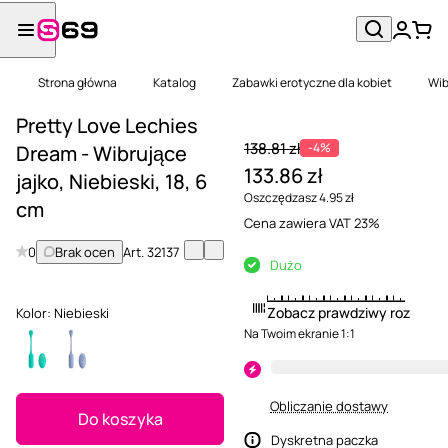
Strona główna
Katalog
Zabawki erotyczne dla kobiet
Wib
Pretty Love Lechies
138.81 zł
-4%
Dream - Wibrujące
133.86 zł
jajko, Niebieski, 18, 6
Oszczędzasz 4.95 zł
cm
Cena zawiera VAT 23%
0
Brak ocen
Art.
32137
Dużo
Zobacz prawdziwy rozmiar
Kolor:
Niebieski
Na Twoim ekranie 1:1
Obliczanie dostawy
Do koszyka
Dyskretna paczka