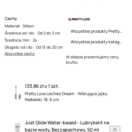
Cechy
Materiał
:
Silikon
Wszystkie produkty Pretty Love
Średnica od i do
:
Od 2 do 3 cm
Średnica, mm
:
24
Wszystkie produkty kategorii
Długość od i do
:
Od 15 do 20 cm
Wszystkie cechy
W sklepie prezentujemy ceny
brutto.
133.86 zł x 1 szt.
Pretty Love Lechies Dream - Wibrujące jajko,
Niebieski, 18, 6 cm
Just Glide Water-based - Lubrykant na
bazie wody, Bezzapachowy, 50 ml