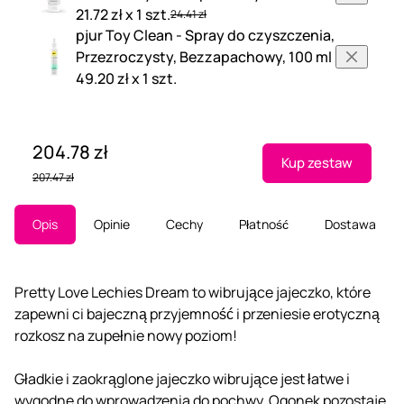
21.72 zł x 1 szt.
24.41 zł
pjur Toy Clean - Spray do czyszczenia,
Przezroczysty, Bezzapachowy, 100 ml
49.20 zł x 1 szt.
204.78 zł
Kup zestaw
207.47 zł
Opis
Opinie
Cechy
Płatność
Dostawa
Pretty Love Lechies Dream to wibrujące jajeczko, które
zapewni ci bajeczną przyjemność i przeniesie erotyczną
rozkosz na zupełnie nowy poziom!
Gładkie i zaokrąglone jajeczko wibrujące jest łatwe i
wygodne do wprowadzenia do pochwy. Ogonek pozostaje