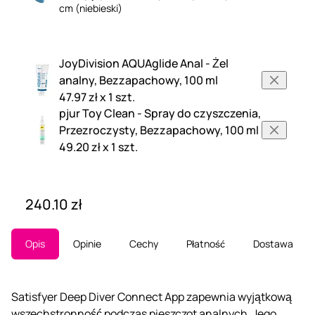
cm (niebieski)
JoyDivision AQUAglide Anal - Żel
analny, Bezzapachowy, 100 ml
47.97 zł x 1 szt.
pjur Toy Clean - Spray do czyszczenia,
Przezroczysty, Bezzapachowy, 100 ml
49.20 zł x 1 szt.
240.10 zł
Opis
Opinie
Cechy
Płatność
Dostawa
Satisfyer Deep Diver Connect App zapewnia wyjątkową
wszechstronność podczas pieszczot analnych. Jego