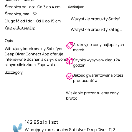
Średnica od i do
:
Od 3 do 4 cm
Średnica, mm
:
32
Wszystkie produkty Satisfyer
Długość od i do
:
Od 0 do 15 cm
Wszystkie cechy
Wszystkie produkty kategorii
Opis
Atrakcyjne ceny najlepszych
Wibrujący korek analny Satisfyer
marek
Deep Diver Connect App oferuje
intensywne doznania dzięki dwóm
Szybka wysyłka w ciągu 24
silnym silniczkom. Zapewnia
godzin
bezpieczną zabawę dzięki
Szczegóły
Jakość gwarantowana przez
szerokiej podstawie i jest w pełni
producentów
sterowany za pomocą darmowej
aplikacji. Wykonany z przyjaznego
dla ciała silikonu, jest
W sklepie prezentujemy ceny
wodoodporny i łatwy w
brutto.
czyszczeniu.
142.93 zł x 1 szt.
Wibrujący korek analny Satisfyer Deep Diver, 11,2