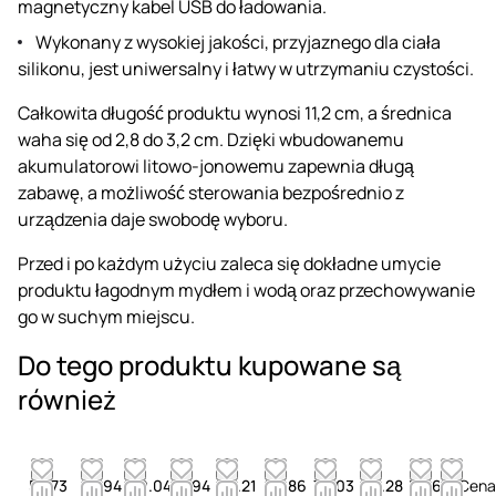
magnetyczny kabel USB do ładowania.
Wykonany z wysokiej jakości, przyjaznego dla ciała
silikonu, jest uniwersalny i łatwy w utrzymaniu czystości.
Całkowita długość produktu wynosi 11,2 cm, a średnica
waha się od 2,8 do 3,2 cm. Dzięki wbudowanemu
akumulatorowi litowo-jonowemu zapewnia długą
zabawę, a możliwość sterowania bezpośrednio z
urządzenia daje swobodę wyboru.
Przed i po każdym użyciu zaleca się dokładne umycie
produktu łagodnym mydłem i wodą oraz przechowywanie
go w suchym miejscu.
Do tego produktu kupowane są
również
58.73
49.94
59.04
41.94
33.21
56.86
79.03
44.28
59.66
Cen