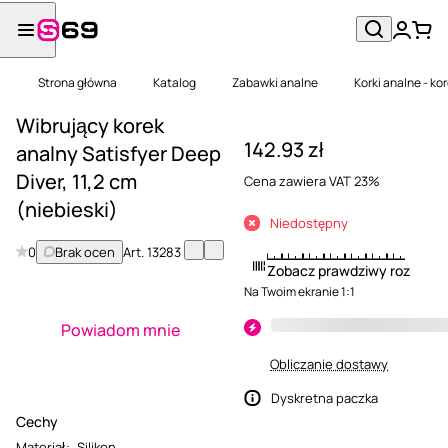
Strona główna
Katalog
Zabawki analne
Korki analne - kor
Wibrujący korek
142.93 zł
analny Satisfyer Deep
Diver, 11,2 cm
Cena zawiera VAT 23%
(niebieski)
Niedostępny
0
Brak ocen
Art.
13283
Zobacz prawdziwy rozmiar
Na Twoim ekranie 1:1
Powiadom mnie
Obliczanie dostawy
Dyskretna paczka
Cechy
Materiał
:
Silikon